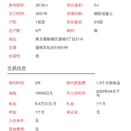
套内面积:
25.52㎡
阳台面积:
0㎡
完工时间:
2021年
房屋结构:
钢筋混凝土
户型:
1居室
所在楼层:
3/5层
总户数:
0戸
朝向:
南
地址:
東京都板橋区蓮根3丁目21-6
交通:
蓮根车站步行8分钟
抗震性:
优
交易信息
契约时间:
2年
契约更新费:
1.5个月新租金
2023年04月下
保险:
15000日元
可入住时间:
旬
租金:
8.4万日元/月
礼金:
1个月
押金:
1个月
保证金:
无
入住条件:
无
其他费用:
无