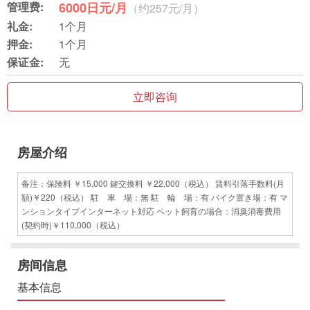
管理费:
6000日元/月
（约257元/月）
礼金:
1个月
押金:
1个月
保证金:
无
立即咨询
房屋介绍
备注：保険料 ￥15,000 鍵交換料 ￥22,000（税込） 賃料引落手数料(月
額)￥220（税込） 駐 車 場：無 駐 輪 場：有 バイク置き場：有 マ
ンションタイプインターネット対応 ペット飼育の場合：消臭消毒費用
(契約時)￥110,000（税込）
房间信息
基本信息