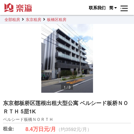
联系我们
简
全部租房
东京租房
板橋区租房
1
/
3
东京都板桥区莲根出租大型公寓 ベルシード板桥ＮＯ
ＲＴＨ 5层1K
ベルシード板橋ＮＯＲＴＨ
租金:
8.4万日元/月
（约3592元/月）