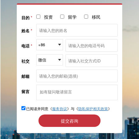
投资
留学
移民
目的
*
姓名
*
电话
*
社交
邮箱
留言
已阅读并同意《
服务协议
》与《
隐私保护相关政策
》
提交咨询