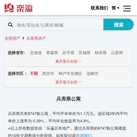
联系我们
简
搜索
全部房产
兵库県房产
选择省市:
北海道
青森県
岩手県
宫城県
秋田県
山形県
福岛県
茨城県
栃木県
群马県
埼玉県
千叶県
展开显示全部
东京都
神奈川県
新潟県
富山県
石川県
选择市区：
不限
西宫市
神戸市东滩区
尼崎市
福井県
山梨県
长野県
岐阜県
静冈県
爱知県
神戸市中央区
神戸市滩区
明石市
宝冢市
三重県
滋贺県
京都府
大阪府
兵库県
奈良県
展开显示全部
神戸市垂水区
姫路市
芦屋市
神戸市须磨区
和歌山県
鸟取県
岛根県
冈山県
広岛県
神戸市兵库区
伊丹市
神戸市西区
神戸市北区
山口県
徳岛県
香川県
爱媛県
高知県
福冈県
兵库県公寓
神戸市长田区
加古川市
川西市
三田市
佐贺県
长崎県
熊本県
大分県
宫崎県
川辺郡猪名川町
高砂市
加古郡播磨町
三木市
鹿児岛県
冲縄県
兵库県共有8747栋公寓，平均平米单价为1.1万元。该区域3年内平均
洲本市
赤穂市
たつの市
揖保郡太子町
淡路市
单价上涨率为-0.39%，平均年化收益率为4.8%。
豊冈市
西脇市
加东市
南あわじ市
相生市
※以上所有数据皆由「乐瀛日本地产」通过兵库県的8747栋公寓楼盘
神崎郡神河町
养父市
的10年交易数据分析获得。如有疑问请
咨询我们
。