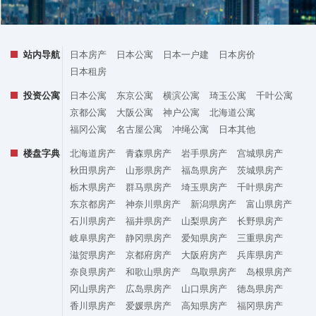
站内导航
日本房产
日本公寓
日本一户建
日本房价
日本租房
投资公寓
日本公寓
东京公寓
横滨公寓
琦玉公寓
千叶公寓
京都公寓
大阪公寓
神户公寓
北海道公寓
福冈公寓
名古屋公寓
冲绳公寓
日本其他
楼盘字典
北海道房产
青森県房产
岩手県房产
宫城県房产
秋田県房产
山形県房产
福岛県房产
茨城県房产
栃木県房产
群马県房产
埼玉県房产
千叶県房产
东京都房产
神奈川県房产
新潟県房产
富山県房产
石川県房产
福井県房产
山梨県房产
长野県房产
岐阜県房产
静冈県房产
爱知県房产
三重県房产
滋贺県房产
京都府房产
大阪府房产
兵库県房产
奈良県房产
和歌山県房产
鸟取県房产
岛根県房产
冈山県房产
広岛県房产
山口県房产
徳岛県房产
香川県房产
爱媛県房产
高知県房产
福冈県房产