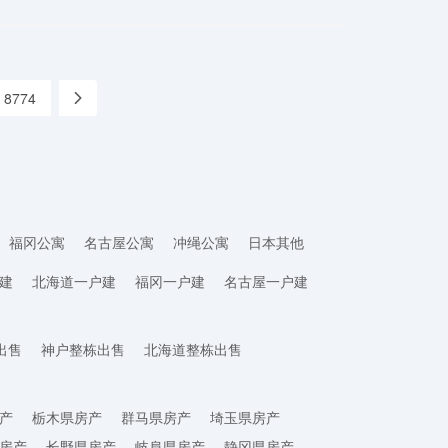
8774
»
福冈公寓
名古屋公寓
冲绳公寓
日本其他
建
北海道一户建
福冈一户建
名古屋一户建
出售
神户整栋出售
北海道整栋出售
产
栃木県房产
群马県房产
埼玉県房产
房产
长野県房产
岐阜県房产
静冈県房产