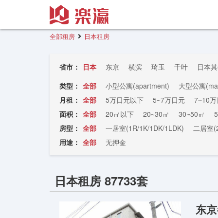
全部租房
日本租房
省市：
日本
东京
横滨
琦玉
千叶
日本其
类型：
全部
小型公寓(apartment)
大型公寓(man
月租：
全部
5万日元以下
5~7万日元
7~10
面积：
全部
20㎡以下
20~30㎡
30~50㎡
房型：
全部
一居室(1R/1K/1DK/1LDK)
二居室(2
用途：
全部
无押金
日本租房 87733套
东京