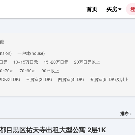
首页
买房
他
sion)
一户建(house)
万日元
10~15万日元
15~20万日元
20万日元以上
50~70㎡
70~90㎡
90㎡以上
DK/2LDK)
三居室(3LDK)
四居室(4LDK)
五居室(5LDK)及以上
排序：
都目黒区祐天寺出租大型公寓 2层1K