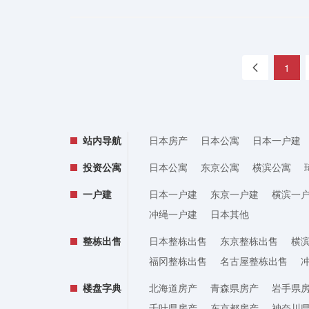
«
1
站内导航
日本房产
日本公寓
日本一户建
投资公寓
日本公寓
东京公寓
横滨公寓
一户建
日本一户建
东京一户建
横滨一
冲绳一户建
日本其他
整栋出售
日本整栋出售
东京整栋出售
横
福冈整栋出售
名古屋整栋出售
楼盘字典
北海道房产
青森県房产
岩手県
千叶県房产
东京都房产
神奈川