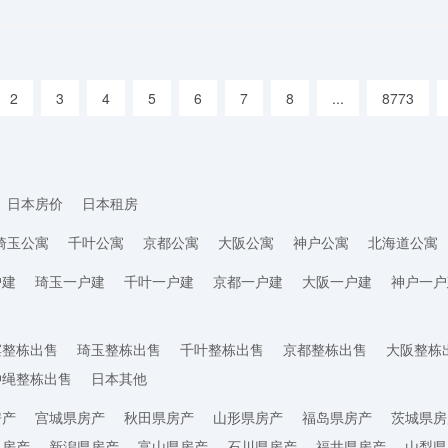
2
3
4
5
6
7
8
...
8773
日本房价
日本租房
琦玉公寓
千叶公寓
京都公寓
大阪公寓
神户公寓
北海道公寓
户建
琦玉一户建
千叶一户建
京都一户建
大阪一户建
神户一户
滨整栋出售
琦玉整栋出售
千叶整栋出售
京都整栋出售
大阪整栋
冲绳整栋出售
日本其他
房产
宫城県房产
秋田県房产
山形県房产
福岛県房产
茨城県房
県房产
新潟県房产
富山県房产
石川県房产
福井県房产
山梨県