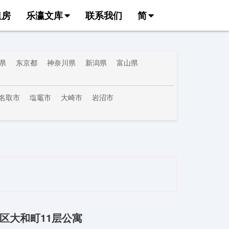
租房
乐瀛文库
联系我们
简
県
东京都
神奈川県
新潟県
富山県
県
奈良県
和歌山県
鸟取県
岛根県
県
宫崎県
鹿児岛県
冲縄県
名取市
塩竈市
大崎市
岩沼市
区大和町11层公寓