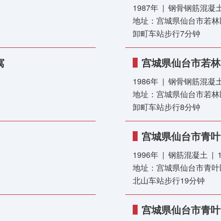
1987年 | 钢骨钢筋混凝土
地址：宫城県仙台市若林
卸町车站步行7分钟
寓
宫城県仙台市若林
1986年 | 钢骨钢筋混凝土
地址：宫城県仙台市若林
卸町车站步行8分钟
宫城県仙台市青叶
1996年 | 钢筋混凝土 | 
地址：宫城県仙台市青叶
北山车站步行19分钟
宫城県仙台市青叶