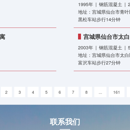
1995年 | 钢筋混凝土 | 
地址：宫城県仙台市青叶
黒松车站步行14分钟
寓
宫城県仙台市太白
2003年 | 钢筋混凝土 | 
地址：宫城県仙台市太白
富沢车站步行27分钟
2
3
4
5
6
7
8
...
161
联系我们