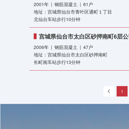
2001年 | 钢筋混凝土 | 61户
地址：宫城県仙台市青叶区通町１丁目
北仙台车站步行10分钟
宫城県仙台市太白区砂押南町6层公
2006年 | 钢筋混凝土 | 47户
地址：宫城県仙台市太白区砂押南町
长町南车站步行13分钟
«
1