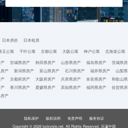
日本房价
日本租房
琦玉公寓
千叶公寓
京都公寓
大阪公寓
神户公寓
北海道公寓
房产
宫城県房产
秋田県房产
山形県房产
福岛県房产
茨城県房
県房产
新潟県房产
富山県房产
石川県房产
福井県房产
山梨県
房产
京都府房产
大阪府房产
兵库県房产
奈良県房产
和歌山県
房产
香川県房产
爱媛県房产
高知県房产
福冈県房产
佐贺県房
県房产
隐私保护
版权说明
免责声明
服务协议
Copyright © 2026 luckyisle.net. All Rights Reserved.
乐瀛中国