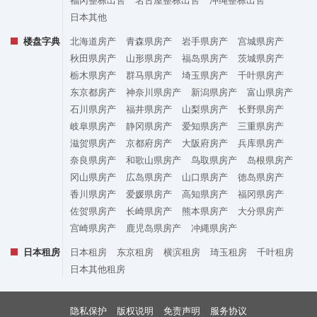
日本其他
楼盘字典
北海道房产
青森県房产
岩手県房产
宫城県房产
秋田県房产
山形県房产
福岛県房产
茨城県房产
栃木県房产
群马県房产
埼玉県房产
千叶県房产
东京都房产
神奈川県房产
新潟県房产
富山県房产
石川県房产
福井県房产
山梨県房产
长野県房产
岐阜県房产
静冈県房产
爱知県房产
三重県房产
滋贺県房产
京都府房产
大阪府房产
兵库県房产
奈良県房产
和歌山県房产
鸟取県房产
岛根県房产
冈山県房产
広岛県房产
山口県房产
徳岛県房产
香川県房产
爱媛県房产
高知県房产
福冈県房产
佐贺県房产
长崎県房产
熊本県房产
大分県房产
宫崎県房产
鹿児岛県房产
冲縄県房产
日本租房
日本租房
东京租房
横滨租房
琦玉租房
千叶租房
日本其他租房
隐私保护
版权说明
免责声明
服务协议