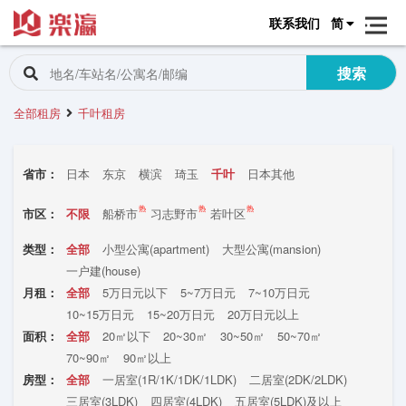
联系我们
简
搜索
全部租房
千叶租房
省市：
日本
东京
横滨
琦玉
千叶
日本其他
热
热
热
市区：
不限
船桥市
习志野市
若叶区
类型：
全部
小型公寓(apartment)
大型公寓(mansion)
一户建(house)
月租：
全部
5万日元以下
5~7万日元
7~10万日元
10~15万日元
15~20万日元
20万日元以上
面积：
全部
20㎡以下
20~30㎡
30~50㎡
50~70㎡
70~90㎡
90㎡以上
房型：
全部
一居室(1R/1K/1DK/1LDK)
二居室(2DK/2LDK)
三居室(3LDK)
四居室(4LDK)
五居室(5LDK)及以上