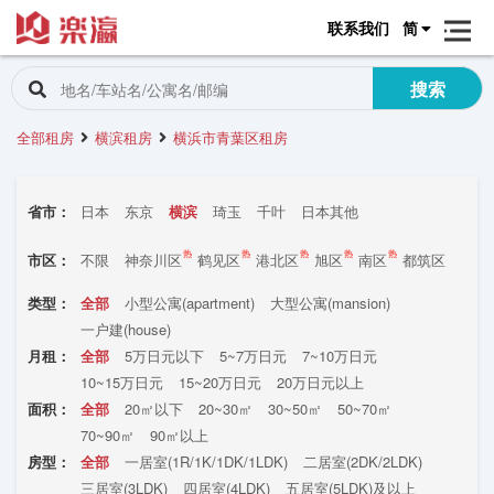
联系我们
简
搜索
全部租房
横滨租房
横浜市青葉区租房
省市：
日本
东京
横滨
琦玉
千叶
日本其他
热
热
热
热
热
市区：
不限
神奈川区
鹤见区
港北区
旭区
南区
都筑区
西区
中区
矶子区
瀬谷区
保土ケ谷区
泉区
类型：
全部
小型公寓(apartment)
大型公寓(mansion)
戸冢区
栄区
緑区
港南区
青叶区
一户建(house)
月租：
全部
5万日元以下
5~7万日元
7~10万日元
10~15万日元
15~20万日元
20万日元以上
面积：
全部
20㎡以下
20~30㎡
30~50㎡
50~70㎡
70~90㎡
90㎡以上
房型：
全部
一居室(1R/1K/1DK/1LDK)
二居室(2DK/2LDK)
三居室(3LDK)
四居室(4LDK)
五居室(5LDK)及以上