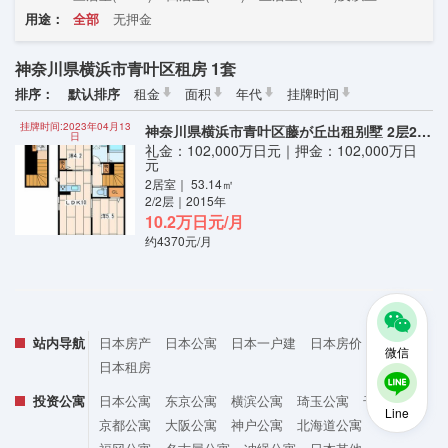
用途：
全部
无押金
神奈川県横浜市青叶区租房 1套
排序：
默认排序
租金
面积
年代
挂牌时间
挂牌时间:2023年04月13
神奈川県横浜市青叶区藤が丘出租别墅 2层2LDK
日
礼金：102,000万日元｜押金：102,000万日
元
2居室｜ 53.14㎡
2/2层｜2015年
10.2万日元/月
约4370元/月
站内导航
日本房产
日本公寓
日本一户建
日本房价
微信
日本租房
投资公寓
日本公寓
东京公寓
横滨公寓
琦玉公寓
千叶公寓
Line
京都公寓
大阪公寓
神户公寓
北海道公寓