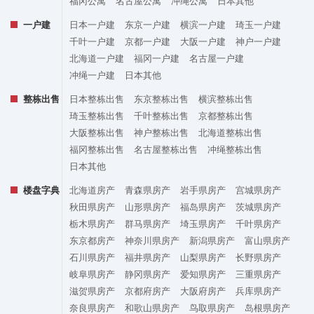
福冈公寓
名古屋公寓
冲绳公寓
日本其他
一户建
日本一户建
东京一户建
横滨一户建
琦玉一户建
千叶一户建
京都一户建
大阪一户建
神户一户建
北海道一户建
福冈一户建
名古屋一户建
冲绳一户建
日本其他
整栋出售
日本整栋出售
东京整栋出售
横滨整栋出售
琦玉整栋出售
千叶整栋出售
京都整栋出售
大阪整栋出售
神户整栋出售
北海道整栋出售
福冈整栋出售
名古屋整栋出售
冲绳整栋出售
日本其他
楼盘字典
北海道房产
青森県房产
岩手県房产
宫城県房产
秋田県房产
山形県房产
福岛県房产
茨城県房产
栃木県房产
群马県房产
埼玉県房产
千叶県房产
东京都房产
神奈川県房产
新潟県房产
富山県房产
石川県房产
福井県房产
山梨県房产
长野県房产
岐阜県房产
静冈県房产
爱知県房产
三重県房产
滋贺県房产
京都府房产
大阪府房产
兵库県房产
奈良県房产
和歌山県房产
鸟取県房产
岛根県房产