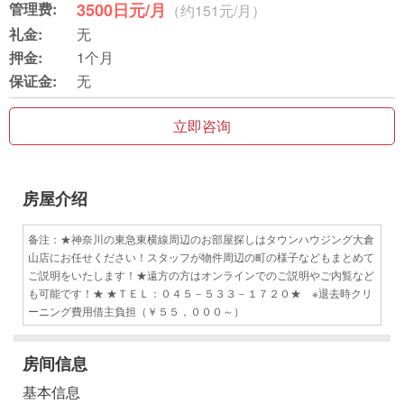
管理费:
3500日元/月
（约151元/月）
礼金:
无
押金:
1个月
保证金:
无
立即咨询
房屋介绍
备注：★神奈川の東急東横線周辺のお部屋探しはタウンハウジング大倉
山店にお任せください！スタッフが物件周辺の町の様子などもまとめて
ご説明をいたします！★遠方の方はオンラインでのご説明やご内覧など
も可能です！★ ★ＴＥＬ：０４５－５３３－１７２０★ ※退去時クリ
ーニング費用借主負担（￥５５，０００～）
房间信息
基本信息