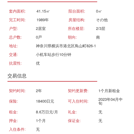
套内面积:
41.15㎡
阳台面积:
0㎡
完工时间:
1989年
房屋结构:
その他
户型:
2居室
所在楼层:
2/3层
总户数:
0戸
朝向:
南
地址:
神奈川県横浜市港北区鳥山町826-1
交通:
小机车站步行10分钟
抗震性:
优
交易信息
契约时间:
2年
契约更新费:
1个月新租金
2023年04月中
保险:
18400日元
可入住时间:
旬
租金:
8.6万日元/月
礼金:
无
押金:
1个月
保证金:
无
入住条件:
无