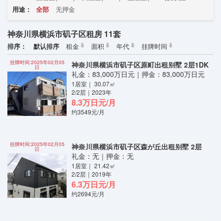
用途：
全部
无押金
神奈川県横浜市矶子区租房 11套
排序：
默认排序
租金
面积
年代
挂牌时间
挂牌时间:2025年02月05
神奈川県横浜市矶子区原町出租别墅 2层1DK
日
礼金：83,000万日元｜押金：83,000万日元
1居室｜ 30.07㎡
2/2层｜2023年
8.3万日元/月
约3549元/月
挂牌时间:2025年02月05
神奈川県横浜市矶子区森が丘出租别墅 2层
日
礼金：无｜押金：无
1居室｜ 21.42㎡
2/2层｜2019年
6.3万日元/月
约2694元/月