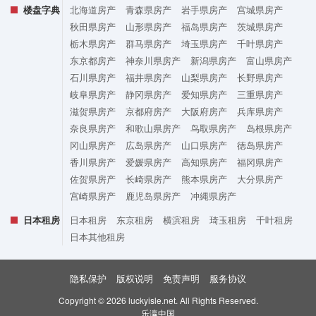
楼盘字典
北海道房产
青森県房产
岩手県房产
宫城県房产
秋田県房产
山形県房产
福岛県房产
茨城県房产
栃木県房产
群马県房产
埼玉県房产
千叶県房产
东京都房产
神奈川県房产
新潟県房产
富山県房产
石川県房产
福井県房产
山梨県房产
长野県房产
岐阜県房产
静冈県房产
爱知県房产
三重県房产
滋贺県房产
京都府房产
大阪府房产
兵库県房产
奈良県房产
和歌山県房产
鸟取県房产
岛根県房产
冈山県房产
広岛県房产
山口県房产
徳岛県房产
香川県房产
爱媛県房产
高知県房产
福冈県房产
佐贺県房产
长崎県房产
熊本県房产
大分県房产
宫崎県房产
鹿児岛県房产
冲縄県房产
日本租房
日本租房
东京租房
横滨租房
琦玉租房
千叶租房
日本其他租房
隐私保护
版权说明
免责声明
服务协议
Copyright © 2026 luckyisle.net. All Rights Reserved.
乐瀛中国