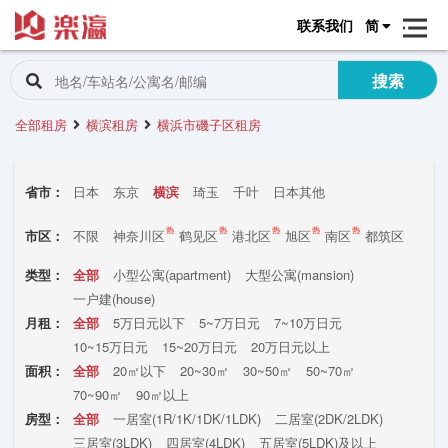
联系我们
简
搜索
全部租房
横滨租房
横浜市磯子区租房
省市：
日本
东京
横滨
琦玉
千叶
日本其他
热
热
热
热
热
市区：
不限
神奈川区
鹤见区
港北区
旭区
南区
都筑区
西区
中区
矶子区
瀬谷区
保土ケ谷区
泉区
类型：
全部
小型公寓(apartment)
大型公寓(mansion)
戸冢区
栄区
緑区
港南区
青叶区
一户建(house)
月租：
全部
5万日元以下
5~7万日元
7~10万日元
10~15万日元
15~20万日元
20万日元以上
面积：
全部
20㎡以下
20~30㎡
30~50㎡
50~70㎡
70~90㎡
90㎡以上
房型：
全部
一居室(1R/1K/1DK/1LDK)
二居室(2DK/2LDK)
三居室(3LDK)
四居室(4LDK)
五居室(5LDK)及以上