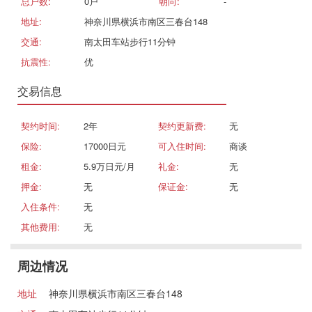
总户数:
0戸
朝向:
-
地址:
神奈川県横浜市南区三春台148
交通:
南太田车站步行11分钟
抗震性:
优
交易信息
契约时间:
2年
契约更新费:
无
保险:
17000日元
可入住时间:
商谈
租金:
5.9万日元/月
礼金:
无
押金:
无
保证金:
无
入住条件:
无
其他费用:
无
周边情况
地址
神奈川県横浜市南区三春台148