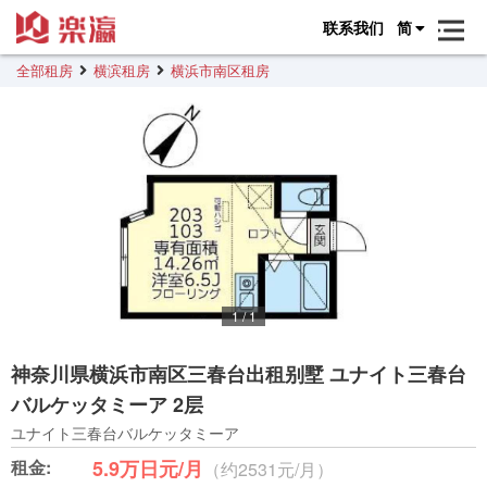
联系我们
简
全部租房
横滨租房
横浜市南区租房
1
/
1
神奈川県横浜市南区三春台出租别墅 ユナイト三春台
バルケッタミーア 2层
ユナイト三春台バルケッタミーア
租金:
5.9万日元/月
（约2531元/月）