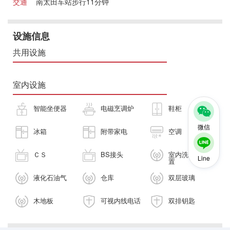
交通
南太田车站步行11分钟
设施信息
共用设施
室内设施
智能坐便器
电磁烹调炉
鞋柜
微信
冰箱
附带家电
空调
ＣＳ
BS接头
室内洗衣机放
Line
置
液化石油气
仓库
双层玻璃
木地板
可视内线电话
双排钥匙