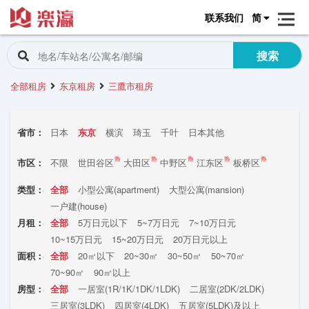
联系我们
简
搜索
全部租房
东京租房
三鷹市租房
省市：
日本
东京
横滨
琦玉
千叶
日本其他
热
热
热
热
热
市区：
不限
世田谷区
大田区
中野区
江东区
板桥区
渋谷区
墨田区
豊岛区
港区
练马区
文京区
类型：
全部
小型公寓(apartment)
大型公寓(mansion)
新宿区
目黒区
品川区
杉并区
中央区
千代田区
一户建(house)
北区
台东区
荒川区
足立区
立川市
葛饰区
月租：
全部
5万日元以下
5~7万日元
7~10万日元
江戸川区
国立市
昭岛市
八王子市
町田市
10~15万日元
15~20万日元
20万日元以上
国分寺市
东大和市
三鹰市
面积：
全部
20㎡以下
20~30㎡
30~50㎡
50~70㎡
70~90㎡
90㎡以上
房型：
全部
一居室(1R/1K/1DK/1LDK)
二居室(2DK/2LDK)
三居室(3LDK)
四居室(4LDK)
五居室(5LDK)及以上