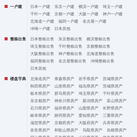
一户建
日本一户建
东京一户建
横滨一户建
琦玉一户建
千叶一户建
京都一户建
大阪一户建
神户一户建
北海道一户建
福冈一户建
名古屋一户建
冲绳一户建
日本其他
整栋出售
日本整栋出售
东京整栋出售
横滨整栋出售
琦玉整栋出售
千叶整栋出售
京都整栋出售
大阪整栋出售
神户整栋出售
北海道整栋出售
福冈整栋出售
名古屋整栋出售
冲绳整栋出售
日本其他
楼盘字典
北海道房产
青森県房产
岩手県房产
宫城県房产
秋田県房产
山形県房产
福岛県房产
茨城県房产
栃木県房产
群马県房产
埼玉県房产
千叶県房产
东京都房产
神奈川県房产
新潟県房产
富山県房产
石川県房产
福井県房产
山梨県房产
长野県房产
岐阜県房产
静冈県房产
爱知県房产
三重県房产
滋贺県房产
京都府房产
大阪府房产
兵库県房产
奈良県房产
和歌山県房产
鸟取県房产
岛根県房产