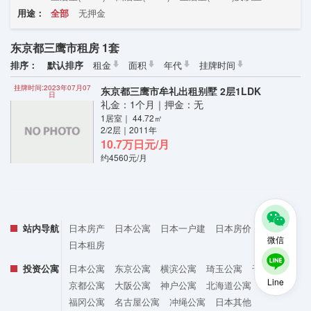
用途：
全部
无押金
东京都三鹰市租房 1套
排序：
默认排序
租金
面积
年代
挂牌时间
挂牌时间:2023年07月07
东京都三鹰市牟礼出租别墅 2层1LDK
日
礼金：1个月｜押金：无
1居室｜ 44.72㎡
2/2层｜2011年
10.7万日元/月
约4560元/月
站内导航
日本房产
日本公寓
日本一户建
日本房价
微信
日本租房
投资公寓
日本公寓
东京公寓
横滨公寓
琦玉公寓
千叶公寓
Line
京都公寓
大阪公寓
神户公寓
北海道公寓
福冈公寓
名古屋公寓
冲绳公寓
日本其他