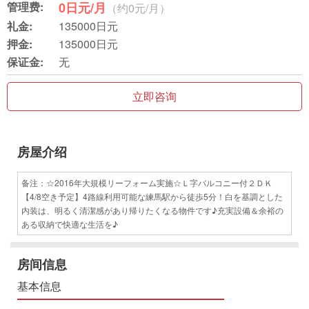
管理费:
0日元/月
（约0元/月）
礼金:
135000日元
押金:
135000日元
保证金:
无
立即咨询
房屋介绍
备注：☆2016年大規模リーフォーム実施☆Ｌ字バルコニー付２ＤＫ
【4/8空き予定】4路線利用可能な練馬駅から徒歩5分！白を基調とした
内装は、明るく清潔感があり帰りたくなる物件です♪充実設備＆余裕の
ある収納で快適な生活を♪
房间信息
基本信息