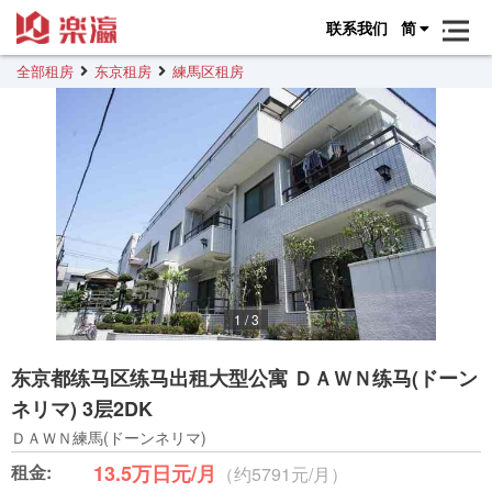
联系我们
简
全部租房
东京租房
練馬区租房
1
/
3
东京都练马区练马出租大型公寓 ＤＡＷＮ练马(ドーン
ネリマ) 3层2DK
ＤＡＷＮ練馬(ドーンネリマ)
租金:
13.5万日元/月
（约5791元/月）