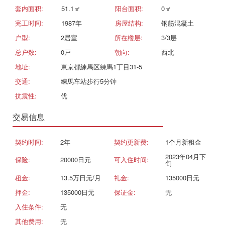
套内面积:
51.1㎡
阳台面积:
0㎡
完工时间:
1987年
房屋结构:
钢筋混凝土
户型:
2居室
所在楼层:
3/3层
总户数:
0戸
朝向:
西北
地址:
東京都練馬区練馬1丁目31-5
交通:
練馬车站步行5分钟
抗震性:
优
交易信息
契约时间:
2年
契约更新费:
1个月新租金
2023年04月下
保险:
20000日元
可入住时间:
旬
租金:
13.5万日元/月
礼金:
135000日元
押金:
135000日元
保证金:
无
入住条件:
无
其他费用:
无