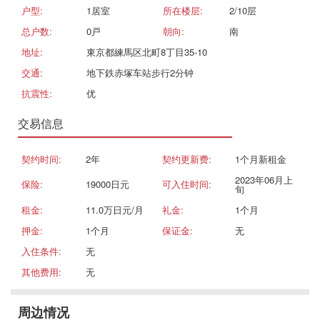
户型:
1居室
所在楼层:
2/10层
总户数:
0戸
朝向:
南
地址:
東京都練馬区北町8丁目35-10
交通:
地下鉄赤塚车站步行2分钟
抗震性:
优
交易信息
契约时间:
2年
契约更新费:
1个月新租金
2023年06月上
保险:
19000日元
可入住时间:
旬
租金:
11.0万日元/月
礼金:
1个月
押金:
1个月
保证金:
无
入住条件:
无
其他费用:
无
周边情况