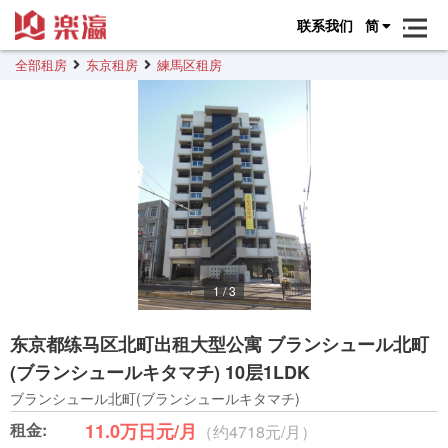
联系我们
简
全部租房
东京租房
練馬区租房
1
/
3
东京都练马区北町出租大型公寓 ブランシュール北町
(ブランシュールキタマチ) 10层1LDK
ブランシュール北町(ブランシュールキタマチ)
租金:
11.0万日元/月
（约4718元/月）