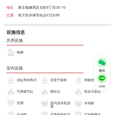
地址
東京都練馬区北町8丁目35-10
交通
地下鉄赤塚车站步行2分钟
设施信息
共用设施
电梯
室内设施
微信
浴缸再加热式
浴室干燥机
智能坐便器
Line
可用煤气灶
两灶台
组合式厨房
空调
室内洗衣机放
木地板
置
自动锁
可视内线电话
监控摄像头