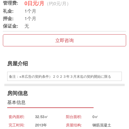
管理费:
0日元/月
（约0元/月）
礼金:
1个月
押金:
1个月
保证金:
无
立即咨询
房屋介绍
备注：※本広告の契約条件）２０２３年３月末迄の契約開始に限る
房间信息
基本信息
套内面积:
32.53㎡
阳台面积:
0㎡
完工时间:
2013年
房屋结构:
钢筋混凝土