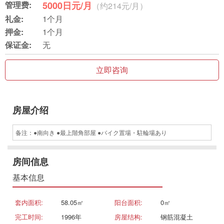
管理费:
5000日元/月
（约214元/月）
礼金:
1个月
押金:
1个月
保证金:
无
立即咨询
房屋介绍
备注：●南向き ●最上階角部屋 ●バイク置場・駐輪場あり
房间信息
基本信息
套内面积:
58.05㎡
阳台面积:
0㎡
完工时间:
1996年
房屋结构:
钢筋混凝土