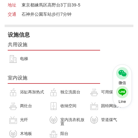
地址
東京都練馬区高野台3丁目39-5
交通
石神井公園车站步行7分钟
设施信息
共用设施
电梯
室内设施
微信
浴缸再加热式
独立洗面台
可用煤气灶
Line
两灶台
收纳空间
因特网接入
光纤
室内洗衣机放
管道煤气
置
木地板
阳台