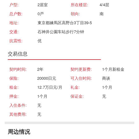
户型:
2居室
所在楼层:
4/4层
总户数:
0戸
朝向:
南
地址:
東京都練馬区高野台3丁目39-5
交通:
石神井公園车站步行7分钟
抗震性:
优
交易信息
契约时间:
2年
契约更新费:
1个月新租金
保险:
20000日元
可入住时间:
商谈
租金:
12.7万日元/月
礼金:
1个月
押金:
1个月
保证金:
无
入住条件:
无
其他费用:
无
周边情况