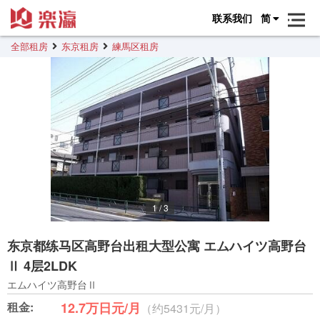
联系我们
简
全部租房
东京租房
練馬区租房
1
/
3
东京都练马区高野台出租大型公寓 エムハイツ高野台
Ⅱ 4层2LDK
エムハイツ高野台Ⅱ
租金:
12.7万日元/月
（约5431元/月）