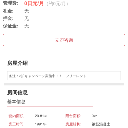
管理费:
0日元/月
（约0元/月）
礼金:
无
押金:
无
保证金:
无
立即咨询
房屋介绍
备注：礼0キャンペーン実施中！！ フリーレント
房间信息
基本信息
套内面积:
20.81㎡
阳台面积:
0㎡
完工时间:
1991年
房屋结构:
钢筋混凝土