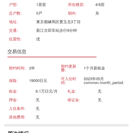
户型:
1居室
所在楼层:
4/6层
总户数:
0戸
朝向:
东
地址:
東京都練馬区豊玉北3丁目
交通:
新江古田车站步行9分钟
抗震性:
优
交易信息
契约更新
契约时间:
2年
1个月新租金
费:
可入住时
2023年05月
保险:
19000日元
间:
common.month_period.
租金:
6.1万日元/月
礼金:
无
押金:
无
保证金:
无
入住条件:
无
其他费用:
无