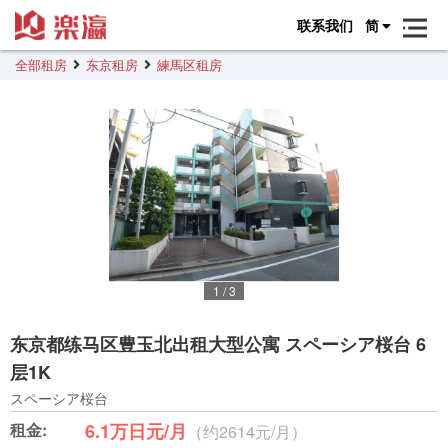
联系我们
简
全部租房
东京租房
練馬区租房
1
/
3
东京都练马区豊玉北出租大型公寓 スペーシア桜台 6
层1K
スペーシア桜台
租金:
6.1万日元/月
（约2614元/月）