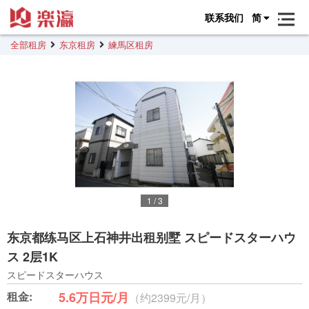
联系我们
简
全部租房
东京租房
練馬区租房
1
/
3
东京都练马区上石神井出租别墅 スピードスターハウ
ス 2层1K
スピードスターハウス
租金:
5.6万日元/月
（约2399元/月）