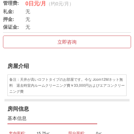
管理费:
0日元/月
（约0元/月）
礼金:
无
押金:
无
保证金:
无
立即咨询
房屋介绍
备注：天井が高いロフトタイプのお部屋です。今な Jcom12Mネット無
料 退去時室内ルームクリーニング費￥33,000円およびエアコンクリー
ニング費
房间信息
基本信息
套内面积:
15.75㎡
阳台面积:
0㎡