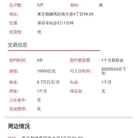
总户数:
0戸
朝向:
南
地址:
東京都練馬区南大泉4丁目39-29
交通:
保谷车站步行11分钟
抗震性:
优
交易信息
契约时间:
2年
契约更新费:
1个月新租金
2023年03月下
保险:
15000日元
可入住时间:
旬
租金:
6.7万日元/月
礼金:
1个月
押金:
1个月
保证金:
无
入住条件:
无
其他费用:
无
周边情况