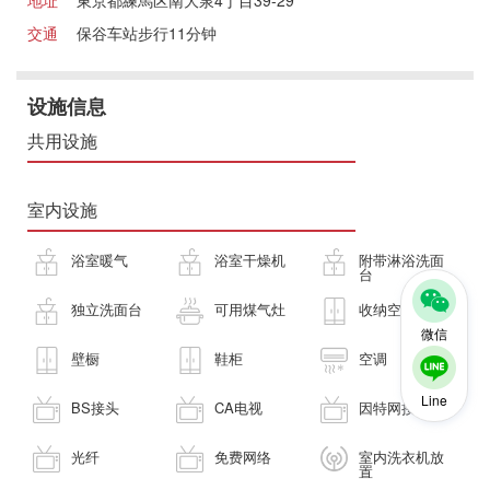
地址
東京都練馬区南大泉4丁目39-29
交通
保谷车站步行11分钟
设施信息
共用设施
室内设施
浴室暖气
浴室干燥机
附带淋浴洗面
台
独立洗面台
可用煤气灶
收纳空间
微信
壁橱
鞋柜
空调
Line
BS接头
CA电视
因特网接入
光纤
免费网络
室内洗衣机放
置