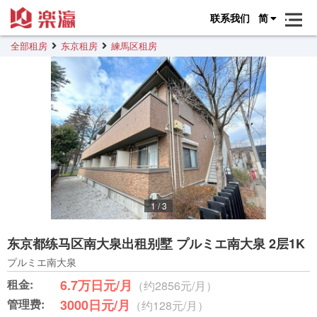
联系我们
简
全部租房
东京租房
練馬区租房
1
/
3
东京都练马区南大泉出租别墅 プルミエ南大泉 2层1K
プルミエ南大泉
租金:
6.7万日元/月
（约2856元/月）
管理费:
3000日元/月
（约128元/月）