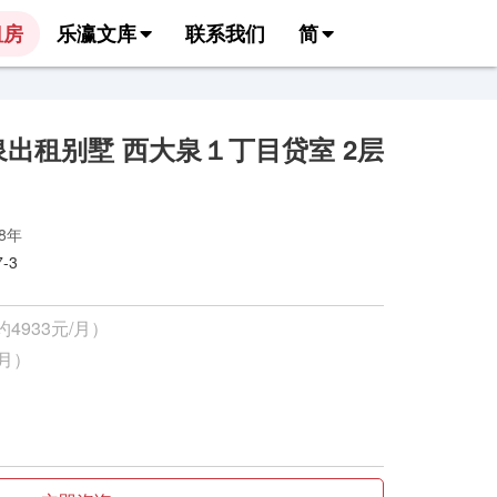
租房
乐瀛文库
联系我们
简
出租别墅 西大泉１丁目贷室 2层
98年
-3
约4933元/月）
/月）