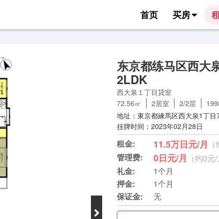
首页
买房
东京都练马区西大泉
2LDK
西大泉１丁目貸室
72.56㎡
2居室
2/2层
19
地址：東京都練馬区西大泉1丁目7
挂牌时间：2023年02月28日
租金:
11.5万日元/月
（
管理费:
0日元/月
（约0元
礼金:
1个月
押金:
1个月
保证金:
无