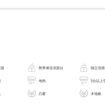
便器
附带淋浴洗面台
独立洗面
间
地热
2台以上
气
凸窗
木地板