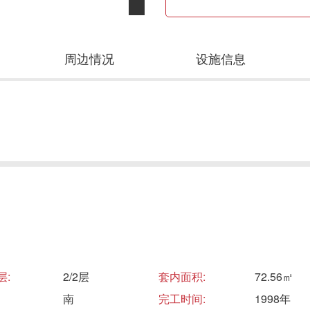
周边情况
设施信息
层:
2/2层
套内面积:
72.56㎡
南
完工时间:
1998年