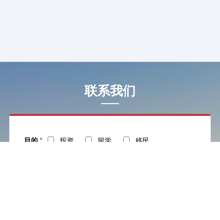
联系我们
目的
*
投资
留学
移民
姓名
*
电话
*
社交