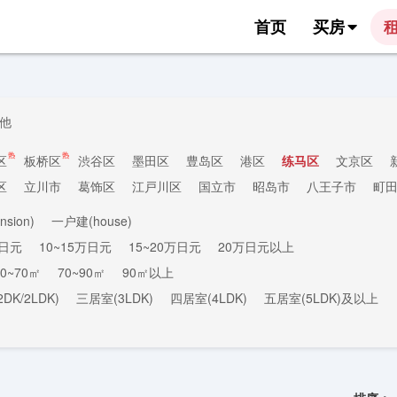
首页
买房
他
热
热
区
板桥区
渋谷区
墨田区
豊岛区
港区
练马区
文京区
区
立川市
葛饰区
江戸川区
国立市
昭岛市
八王子市
町
sion)
一户建(house)
万日元
10~15万日元
15~20万日元
20万日元以上
50~70㎡
70~90㎡
90㎡以上
DK/2LDK)
三居室(3LDK)
四居室(4LDK)
五居室(5LDK)及以上