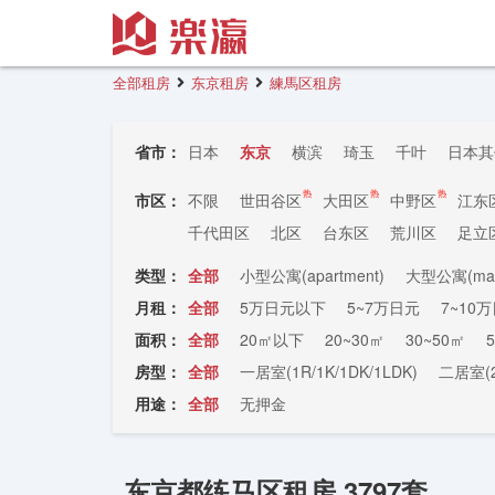
全部租房
东京租房
練馬区租房
省市：
日本
东京
横滨
琦玉
千叶
日本其
热
热
热
市区：
不限
世田谷区
大田区
中野区
江东
千代田区
北区
台东区
荒川区
足立
类型：
全部
小型公寓(apartment)
大型公寓(man
月租：
全部
5万日元以下
5~7万日元
7~10
面积：
全部
20㎡以下
20~30㎡
30~50㎡
房型：
全部
一居室(1R/1K/1DK/1LDK)
二居室(2
用途：
全部
无押金
东京都练马区租房 3797套