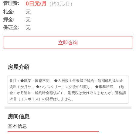
管理费:
0日元/月
（约0元/月）
礼金:
无
押金:
无
保证金:
无
立即咨询
房屋介绍
备注：◆職業・国籍不問。 ◆入居後１年未満で解約：短期解約違約金
賃料１か月分。 ◆ハウスクリーニング後の引渡し。 ◆事務所可。（敷
金１か月追加（解約時全額償却）。消費税は受け取りませんが、適格請
求書（インボイス）の発行はしません。
房间信息
基本信息