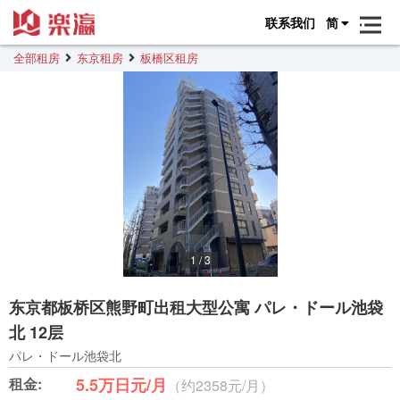
联系我们
简
全部租房
东京租房
板橋区租房
1
/
3
东京都板桥区熊野町出租大型公寓 パレ・ドール池袋
北 12层
パレ・ドール池袋北
租金:
5.5万日元/月
（约2358元/月）