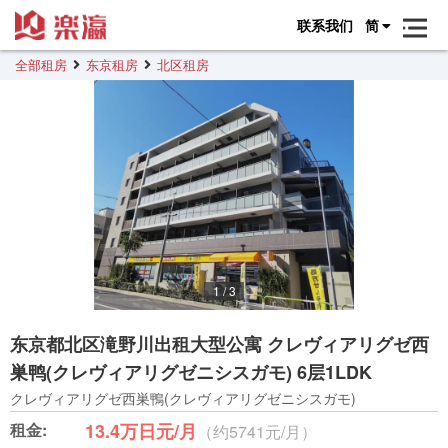
联系我们
简
全部租房
东京租房
北区租房
1
/
3
东京都北区滝野川出租大型公寓 クレヴィアリグゼ西
巣鸭(クレヴィアリグゼニシスガモ) 6层1LDK
クレヴィアリグゼ西巣鴨(クレヴィアリグゼニシスガモ)
租金:
13.4万日元/月
（约5741元/月）