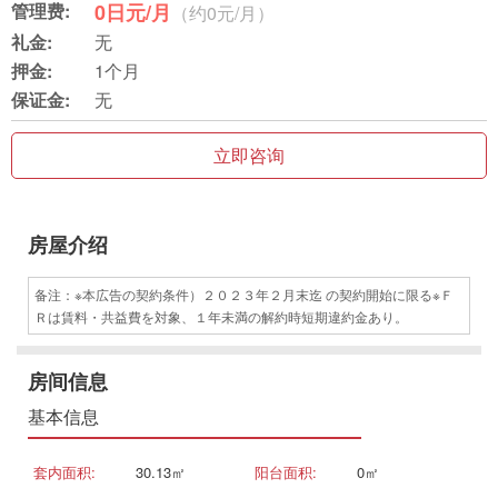
管理费:
0日元/月
（约0元/月）
礼金:
无
押金:
1个月
保证金:
无
立即咨询
房屋介绍
备注：※本広告の契約条件）２０２３年２月末迄 の契約開始に限る※Ｆ
Ｒは賃料・共益費を対象、１年未満の解約時短期違約金あり。
房间信息
基本信息
套内面积:
30.13㎡
阳台面积:
0㎡