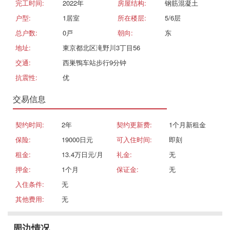
完工时间:
2022年
房屋结构:
钢筋混凝土
户型:
1居室
所在楼层:
5/6层
总户数:
0戸
朝向:
东
地址:
東京都北区滝野川3丁目56
交通:
西巣鴨车站步行9分钟
抗震性:
优
交易信息
契约时间:
2年
契约更新费:
1个月新租金
保险:
19000日元
可入住时间:
即刻
租金:
13.4万日元/月
礼金:
无
押金:
1个月
保证金:
无
入住条件:
无
其他费用:
无
周边情况