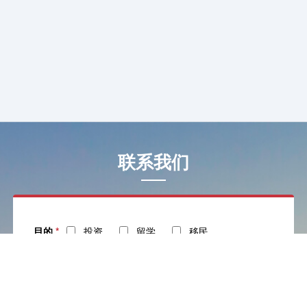
联系我们
目的
*
投资
留学
移民
姓名
*
电话
*