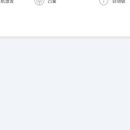
衣机放置
凸窗
自动锁