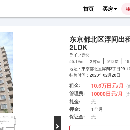
首页
买房
东京都北区浮间出租
2LDK
ライブ赤羽
55.19㎡
2居室
5/12层
1
地址：東京都北区浮間3丁目29-1
挂牌时间：2023年02月28日
租金:
10.6万日元/月
（
管理费:
10000日元/月
（约
礼金:
无
押金:
1个月
保证金:
无