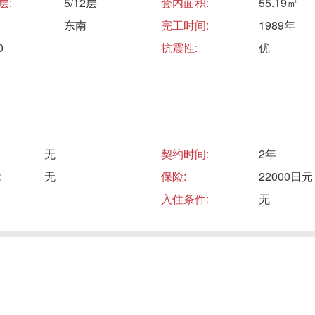
层:
5/12层
套内面积:
55.19㎡
东南
完工时间:
1989年
0
抗震性:
优
无
契约时间:
2年
:
无
保险:
22000日元
入住条件:
无