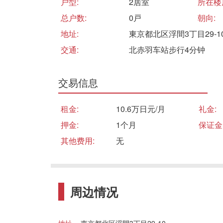
户型:
2居室
所在楼
总户数:
0戸
朝向:
地址:
東京都北区浮間3丁目29-1
交通:
北赤羽车站步行4分钟
交易信息
租金:
10.6万日元/月
礼金:
押金:
1个月
保证金
其他费用:
无
周边情况