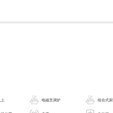
以上
电磁烹调炉
组合式厨