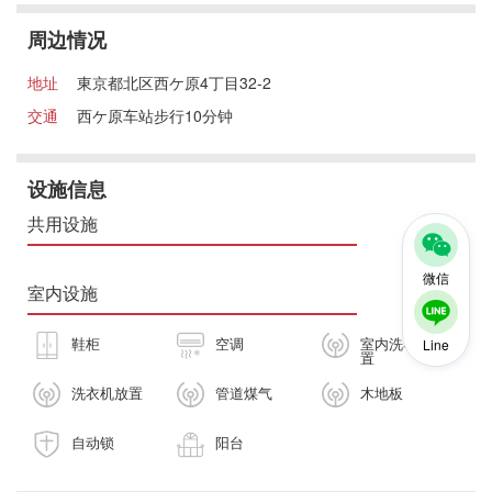
周边情况
地址
東京都北区西ケ原4丁目32-2
交通
西ケ原车站步行10分钟
设施信息
共用设施
微信
室内设施
鞋柜
空调
室内洗衣机放
Line
置
洗衣机放置
管道煤气
木地板
自动锁
阳台