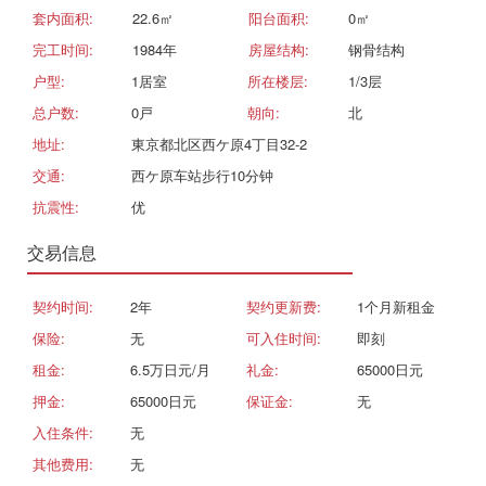
套内面积:
22.6㎡
阳台面积:
0㎡
完工时间:
1984年
房屋结构:
钢骨结构
户型:
1居室
所在楼层:
1/3层
总户数:
0戸
朝向:
北
地址:
東京都北区西ケ原4丁目32-2
交通:
西ケ原车站步行10分钟
抗震性:
优
交易信息
契约时间:
2年
契约更新费:
1个月新租金
保险:
无
可入住时间:
即刻
租金:
6.5万日元/月
礼金:
65000日元
押金:
65000日元
保证金:
无
入住条件:
无
其他费用:
无