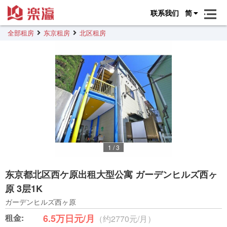
联系我们
简
全部租房
东京租房
北区租房
1
/
3
东京都北区西ケ原出租大型公寓 ガーデンヒルズ西ヶ
原 3层1K
ガーデンヒルズ西ヶ原
租金:
6.5万日元/月
（约2770元/月）