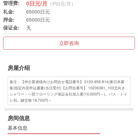
管理费:
0日元/月
（约0元/月）
礼金:
65000日元
押金:
65000日元
保证金:
无
立即咨询
房屋介绍
备注：【仲介業者様向けお問合せ電話番号】 0120-956-814(東日本募
集)指定内見申込書要(当日受付)【お問合番号】 10206381_103北向き
シャワー・一部フローリング保証会社加入要(10,000円～)。バス・トイ
レ別。鍵交換 18,700円～
房间信息
基本信息