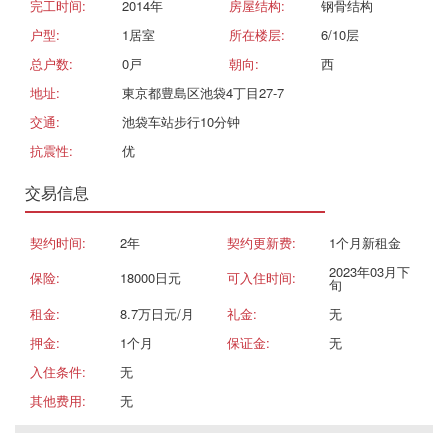
完工时间:
2014年
房屋结构:
钢骨结构
户型:
1居室
所在楼层:
6/10层
总户数:
0戸
朝向:
西
地址:
東京都豊島区池袋4丁目27-7
交通:
池袋车站步行10分钟
抗震性:
优
交易信息
契约时间:
2年
契约更新费:
1个月新租金
2023年03月下
保险:
18000日元
可入住时间:
旬
租金:
8.7万日元/月
礼金:
无
押金:
1个月
保证金:
无
入住条件:
无
其他费用:
无