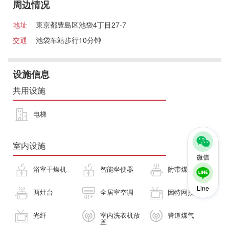
周边情况
地址
東京都豊島区池袋4丁目27-7
交通
池袋车站步行10分钟
设施信息
共用设施
电梯
室内设施
微信
浴室干燥机
智能坐便器
附带煤气灶
Line
两灶台
全居室空调
因特网接入
光纤
室内洗衣机放
管道煤气
置