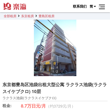
联系我们
简
全部租房
东京租房
豊島区租房
1
/
2
东京都豊岛区池袋出租大型公寓 ラクラス池袋(ラクラ
スイケブクロ) 10层
ラクラス池袋(ラクラスイケブクロ)
租金:
8.7万日元/月
（约3729元/月）