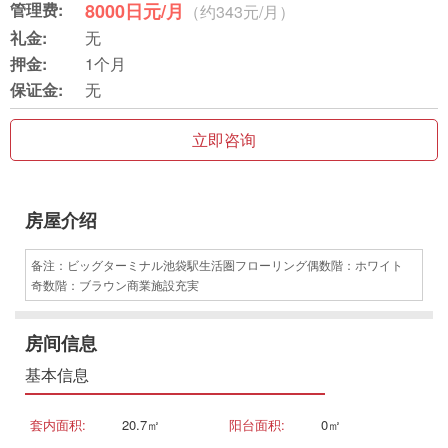
管理费:
8000日元/月
（约343元/月）
礼金:
无
押金:
1个月
保证金:
无
立即咨询
房屋介绍
备注：ビッグターミナル池袋駅生活圏フローリング偶数階：ホワイト
奇数階：ブラウン商業施設充実
房间信息
基本信息
套内面积:
20.7㎡
阳台面积:
0㎡