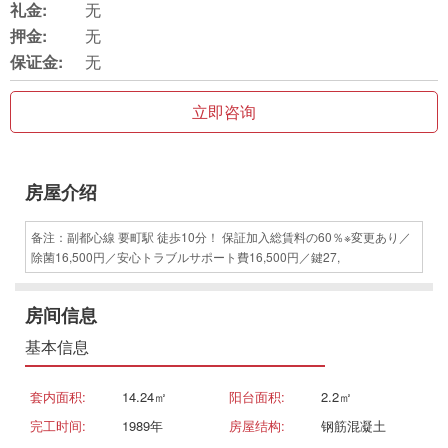
礼金:
无
押金:
无
保证金:
无
立即咨询
房屋介绍
备注：副都心線 要町駅 徒歩10分！ 保証加入総賃料の60％※変更あり／
除菌16,500円／安心トラブルサポート費16,500円／鍵27,
房间信息
基本信息
套内面积:
14.24㎡
阳台面积:
2.2㎡
完工时间:
1989年
房屋结构:
钢筋混凝土