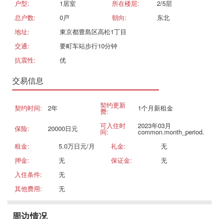
户型:
1居室
所在楼层:
2/5层
总户数:
0戸
朝向:
东北
地址:
東京都豊島区高松1丁目
交通:
要町车站步行10分钟
抗震性:
优
交易信息
契约更新
契约时间:
2年
1个月新租金
费:
可入住时
2023年03月
保险:
20000日元
间:
common.month_period.
租金:
5.0万日元/月
礼金:
无
押金:
无
保证金:
无
入住条件:
无
其他费用:
无
周边情况