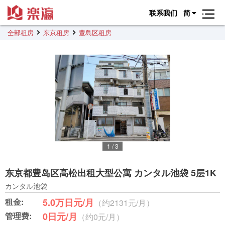
联系我们
简
全部租房
东京租房
豊島区租房
1
/
3
东京都豊岛区高松出租大型公寓 カンタル池袋 5层1K
カンタル池袋
租金:
5.0万日元/月
（约2131元/月）
管理费:
0日元/月
（约0元/月）