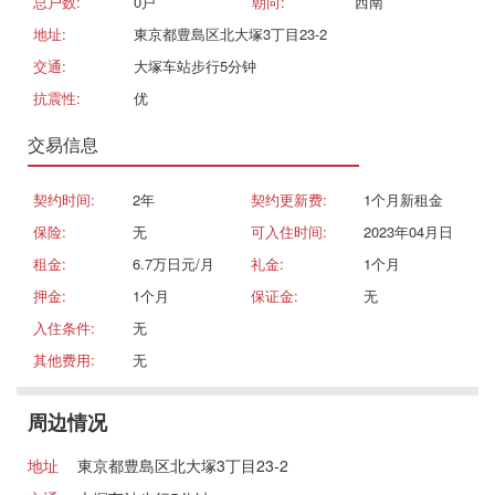
总户数:
0戸
朝向:
西南
地址:
東京都豊島区北大塚3丁目23-2
交通:
大塚车站步行5分钟
抗震性:
优
交易信息
契约时间:
2年
契约更新费:
1个月新租金
保险:
无
可入住时间:
2023年04月日
租金:
6.7万日元/月
礼金:
1个月
押金:
1个月
保证金:
无
入住条件:
无
其他费用:
无
周边情况
地址
東京都豊島区北大塚3丁目23-2