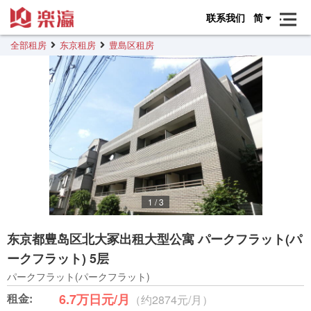
联系我们
简
全部租房
东京租房
豊島区租房
1
/
3
东京都豊岛区北大冢出租大型公寓 パークフラット(パ
ークフラット) 5层
パークフラット(パークフラット)
租金:
6.7万日元/月
（约2874元/月）