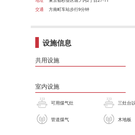
地址
東京都杉並区堀ノ内2丁目27-11
交通
方南町车站步行9分钟
设施信息
共用设施
室内设施
可用煤气灶
三灶台
管道煤气
木地板