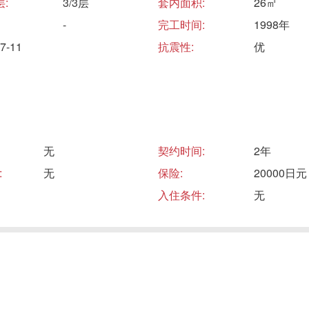
:
3/3层
套内面积:
26㎡
-
完工时间:
1998年
-11
抗震性:
优
无
契约时间:
2年
:
无
保险:
20000日元
入住条件:
无