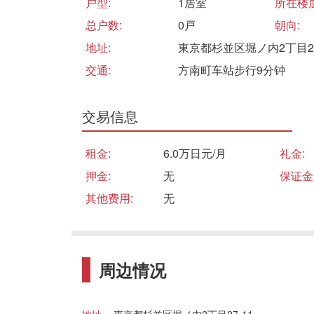
户型:
1居室
所在楼层
总户数:
0戸
朝向:
地址:
東京都杉並区堀ノ内2丁目27
交通:
方南町车站步行9分钟
交易信息
租金:
6.0万日元/月
礼金:
押金:
无
保证金
其他费用:
无
周边情况