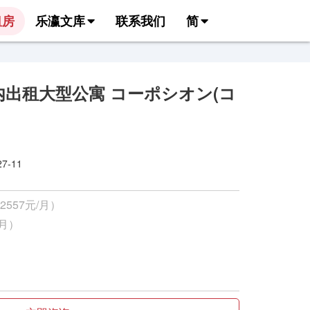
租房
乐瀛文库
联系我们
简
出租大型公寓 コーポシオン(コ
-11
2557元/月）
/月）