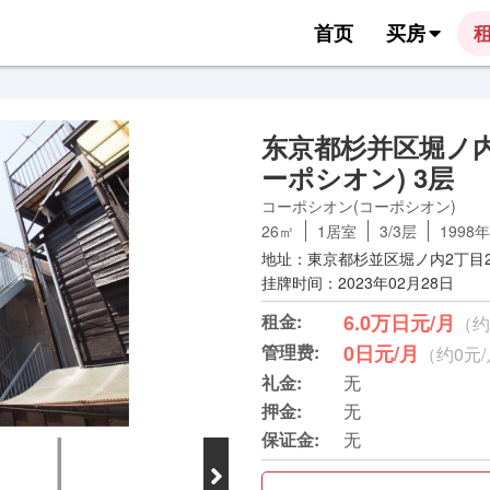
首页
买房
东京都杉并区堀ノ内
ーポシオン) 3层
コーポシオン(コーポシオン)
26㎡
1居室
3/3层
1998年
地址：東京都杉並区堀ノ内2丁目27
挂牌时间：2023年02月28日
租金:
6.0万日元/月
（约
管理费:
0日元/月
（约0元
礼金:
无
押金:
无
保证金:
无