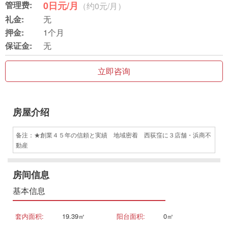
管理费:
0日元/月
（约0元/月）
礼金:
无
押金:
1个月
保证金:
无
立即咨询
房屋介绍
备注：★創業４５年の信頼と実績 地域密着 西荻窪に３店舗・浜商不
動産
房间信息
基本信息
套内面积:
19.39㎡
阳台面积:
0㎡