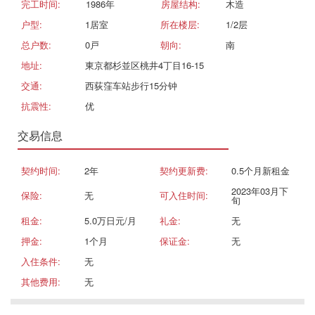
完工时间:
1986年
房屋结构:
木造
户型:
1居室
所在楼层:
1/2层
总户数:
0戸
朝向:
南
地址:
東京都杉並区桃井4丁目16-15
交通:
西荻窪车站步行15分钟
抗震性:
优
交易信息
契约时间:
2年
契约更新费:
0.5个月新租金
2023年03月下
保险:
无
可入住时间:
旬
租金:
5.0万日元/月
礼金:
无
押金:
1个月
保证金:
无
入住条件:
无
其他费用:
无