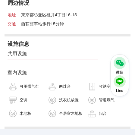
周边情况
地址
東京都杉並区桃井4丁目16-15
交通
西荻窪车站步行15分钟
设施信息
共用设施
室内设施
微信
可用煤气灶
两灶台
收纳空间
Line
空调
洗衣机放置
管道煤气
木地板
全居室木地板
阳台