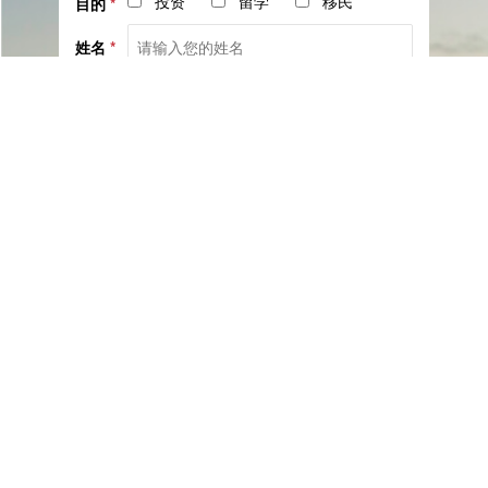
投资
留学
移民
目的
*
姓名
*
电话
*
社交
邮箱
留言
已阅读并同意《
服务协议
》与《
隐私保护相关政策
》
提交咨询