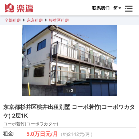
联系我们
简
全部租房
东京租房
杉並区租房
1
/
3
东京都杉并区桃井出租别墅 コーポ若竹(コーポワカタ
ケ) 2层1K
コーポ若竹(コーポワカタケ)
租金:
5.0万日元/月
（约2142元/月）