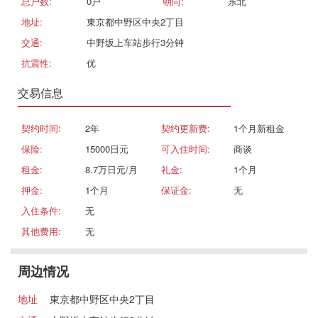
总户数:
0戸
朝向:
东北
地址:
東京都中野区中央2丁目
交通:
中野坂上车站步行3分钟
抗震性:
优
交易信息
契约时间:
2年
契约更新费:
1个月新租金
保险:
15000日元
可入住时间:
商谈
租金:
8.7万日元/月
礼金:
1个月
押金:
1个月
保证金:
无
入住条件:
无
其他费用:
无
周边情况
地址
東京都中野区中央2丁目