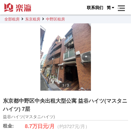
联系我们
简
全部租房
东京租房
中野区租房
1
/
3
东京都中野区中央出租大型公寓 益谷ハイツ(マスタニ
ハイツ) 7层
益谷ハイツ(マスタニハイツ)
租金:
8.7万日元/月
（约3727元/月）