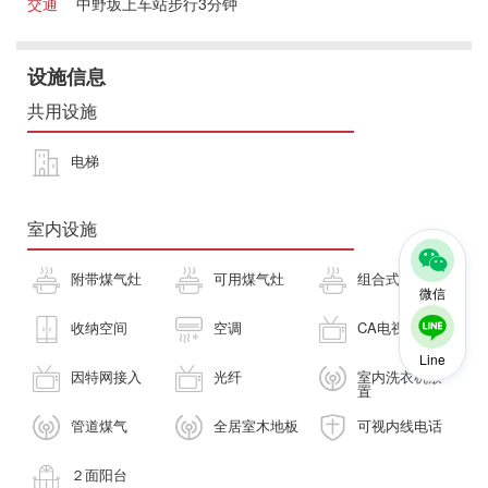
交通
中野坂上车站步行3分钟
设施信息
共用设施
电梯
室内设施
附带煤气灶
可用煤气灶
组合式厨房
微信
收纳空间
空调
CA电视
Line
因特网接入
光纤
室内洗衣机放
置
管道煤气
全居室木地板
可视内线电话
２面阳台