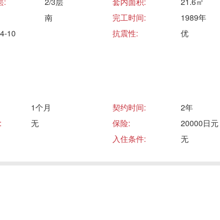
:
2/3层
套内面积:
21.6㎡
南
完工时间:
1989年
-10
抗震性:
优
1个月
契约时间:
2年
:
无
保险:
20000日元
入住条件:
无