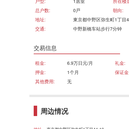
户型:
1居室
所在楼层
总户数:
0戸
朝向:
地址:
東京都中野区弥生町1丁目44
交通:
中野新橋车站步行7分钟
交易信息
租金:
6.9万日元/月
礼金:
押金:
1个月
保证金
其他费用:
无
周边情况