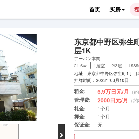
首页
买房
东京都中野区弥生町
层1K
アーバン本間
21.6㎡
1居室
2/3层
198
地址：東京都中野区弥生町1丁目44
挂牌时间：2023年03月10日
租金:
6.9万日元/月
（约
管理费:
2000日元/月
（约
礼金:
1个月
押金:
1个月
保证金:
无