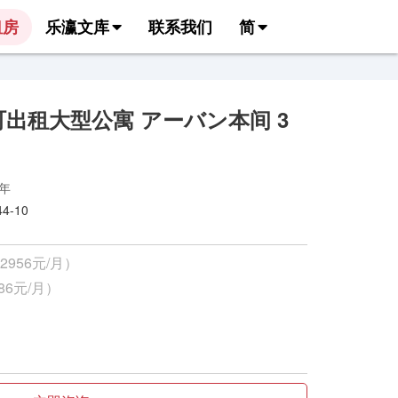
租房
乐瀛文库
联系我们
简
出租大型公寓 アーバン本间 3
9年
-10
2956元/月）
86元/月）