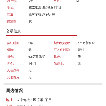
总户数:
0戸
朝向:
南
地址:
東京都渋谷区笹塚1丁目
交通:
笹塚车站步行4分钟
抗震性:
优
交易信息
契约时间:
2年
契约更新费:
1个月新租金
保险:
无
可入住时间:
即刻
租金:
6.5万日元/月
礼金:
无
押金:
1个月
保证金:
无
入住条件:
无
其他费用:
无
周边情况
地址
東京都渋谷区笹塚1丁目