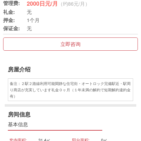
管理费:
2000日元/月
（约86元/月）
礼金:
无
押金:
1个月
保证金:
无
立即咨询
房屋介绍
备注：２駅２路線利用可能閑静な住宅街・オートロック完備駅近・駅周
り商店が充実しています礼金０ヶ月（１年未満の解約で短期解約違約金
有）
房间信息
基本信息
套内面积:
31.4㎡
阳台面积:
0㎡