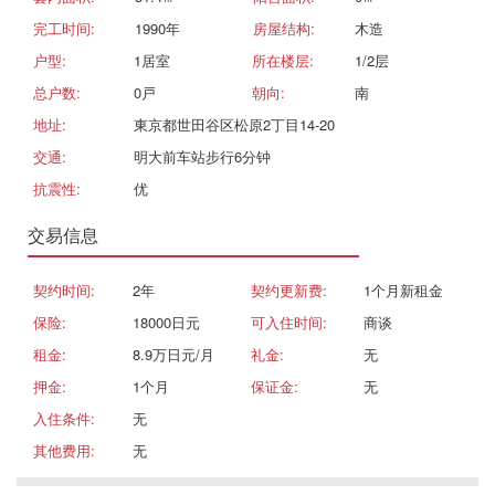
完工时间:
1990年
房屋结构:
木造
户型:
1居室
所在楼层:
1/2层
总户数:
0戸
朝向:
南
地址:
東京都世田谷区松原2丁目14-20
交通:
明大前车站步行6分钟
抗震性:
优
交易信息
契约时间:
2年
契约更新费:
1个月新租金
保险:
18000日元
可入住时间:
商谈
租金:
8.9万日元/月
礼金:
无
押金:
1个月
保证金:
无
入住条件:
无
其他费用:
无