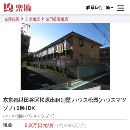
联系我们
简
全部租房
东京租房
世田谷区租房
1
/
2
东京都世田谷区松原出租别墅 ハウス松园(ハウスマツ
ゾノ) 2层1DK
ハウス松園(ハウスマツゾノ)
租金:
8.9万日元/月
（约3793元/月）