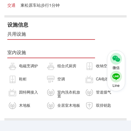
交通
東松原车站步行1分钟
设施信息
共用设施
室内设施
电磁烹调炉
组合式厨房
收纳空间
微信
鞋柜
空调
CA电视
Line
因特网接入
室内洗衣机放
管道煤气
置
木地板
全居室木地板
双排钥匙