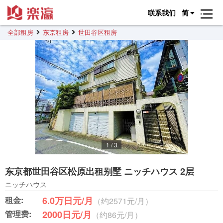
联系我们
简
全部租房
东京租房
世田谷区租房
1
/
3
东京都世田谷区松原出租别墅 ニッチハウス 2层
ニッチハウス
租金:
6.0万日元/月
（约2571元/月）
管理费:
2000日元/月
（约86元/月）