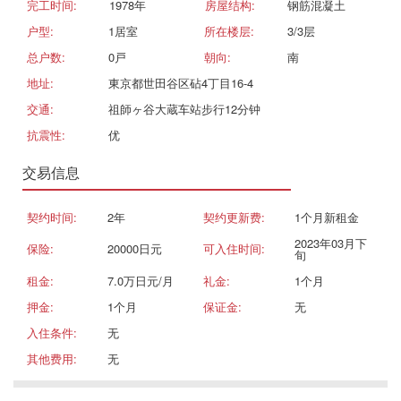
完工时间:
1978年
房屋结构:
钢筋混凝土
户型:
1居室
所在楼层:
3/3层
总户数:
0戸
朝向:
南
地址:
東京都世田谷区砧4丁目16-4
交通:
祖師ヶ谷大蔵车站步行12分钟
抗震性:
优
交易信息
契约时间:
2年
契约更新费:
1个月新租金
2023年03月下
保险:
20000日元
可入住时间:
旬
租金:
7.0万日元/月
礼金:
1个月
押金:
1个月
保证金:
无
入住条件:
无
其他费用:
无