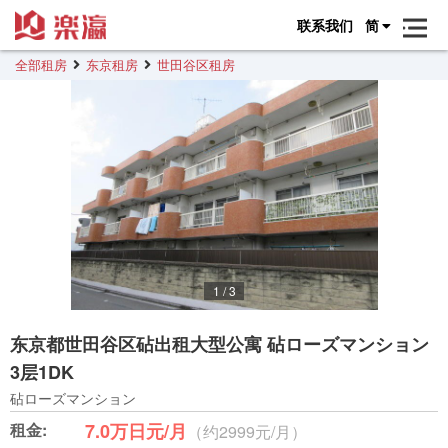
联系我们
简
全部租房
东京租房
世田谷区租房
1
/
3
东京都世田谷区砧出租大型公寓 砧ローズマンション
3层1DK
砧ローズマンション
租金:
7.0万日元/月
（约2999元/月）