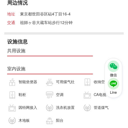
周边情况
地址
東京都世田谷区砧4丁目16-4
交通
祖師ヶ谷大蔵车站步行12分钟
设施信息
共用设施
室内设施
微信
智能坐便器
可用煤气灶
收纳空间
Line
鞋柜
空调
CA电视
因特网接入
洗衣机放置
管道煤气
木地板
阳台