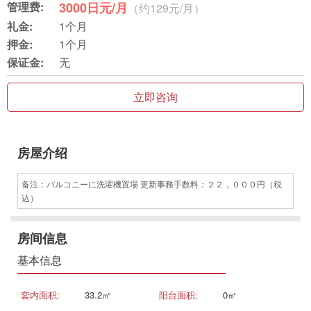
管理费:
3000日元/月
（约129元/月）
礼金:
1个月
押金:
1个月
保证金:
无
立即咨询
房屋介绍
备注：バルコニーに洗濯機置場 更新事務手数料：２２，０００円（税
込）
房间信息
基本信息
套内面积:
33.2㎡
阳台面积:
0㎡