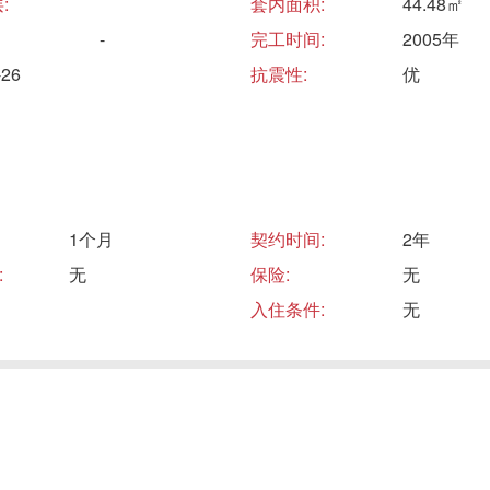
:
套内面积:
44.48㎡
-
完工时间:
2005年
26
抗震性:
优
1个月
契约时间:
2年
:
无
保险:
无
入住条件:
无