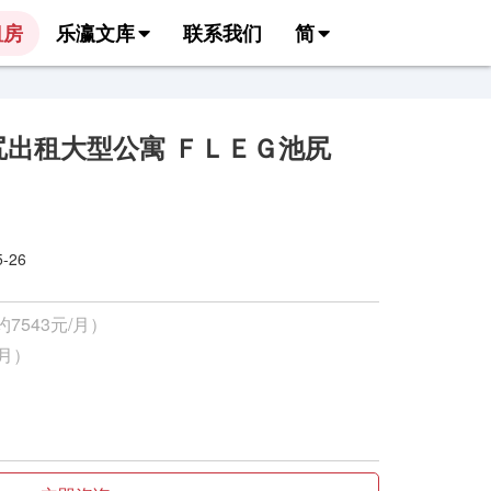
租房
乐瀛文库
联系我们
简
尻出租大型公寓 ＦＬＥＧ池尻
26
约7543元/月）
/月）