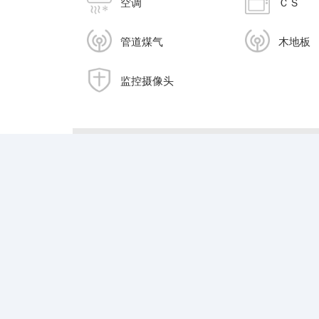
空调
ＣＳ
管道煤气
木地板
监控摄像头