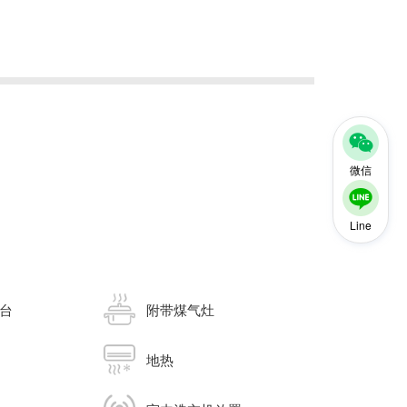
微信
Line
台
附带煤气灶
地热