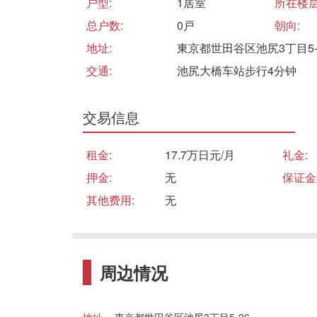
户型:
1居室
所在楼层
总户数:
0戸
朝向:
地址:
東京都世田谷区池尻3丁目5-
交通:
池尻大橋车站步行4分钟
交易信息
租金:
17.7万日元/月
礼金:
押金:
无
保证金
其他费用:
无
周边情况