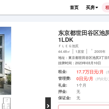
首页
买房
东京都世田谷区池
1LDK
ＦＬＥＧ池尻
44.48㎡
1居室
2005年
地址：東京都世田谷区池尻3丁目5-
挂牌时间：2023年03月10日
租金:
17.7万日元/月
（
管理费:
0日元/月
（约0元
礼金:
1个月
押金:
无
保证金:
无