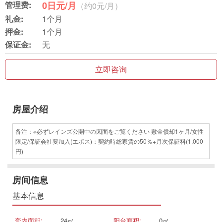
管理费:
0日元/月
（约0元/月）
礼金:
1个月
押金:
1个月
保证金:
无
立即咨询
房屋介绍
备注：※必ずレインズ公開中の図面をご覧ください 敷金償却1ヶ月/女性
限定/保証会社要加入(エポス)：契約時総家賃の50％+月次保証料(1,000
円)
房间信息
基本信息
套内面积:
24㎡
阳台面积:
0㎡