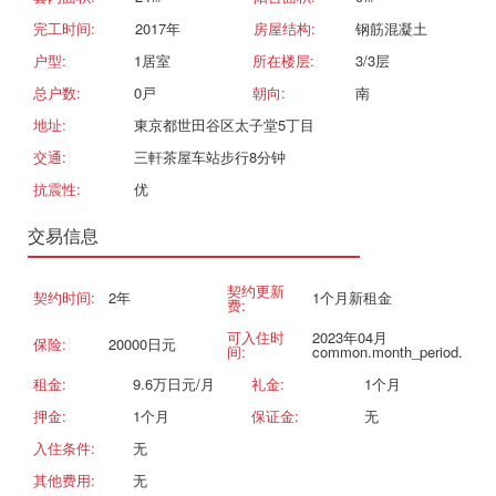
完工时间:
2017年
房屋结构:
钢筋混凝土
户型:
1居室
所在楼层:
3/3层
总户数:
0戸
朝向:
南
地址:
東京都世田谷区太子堂5丁目
交通:
三軒茶屋车站步行8分钟
抗震性:
优
交易信息
契约更新
契约时间:
2年
1个月新租金
费:
可入住时
2023年04月
保险:
20000日元
间:
common.month_period.
租金:
9.6万日元/月
礼金:
1个月
押金:
1个月
保证金:
无
入住条件:
无
其他费用:
无