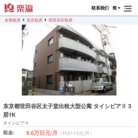
联系我们
简
全部租房
东京租房
世田谷区租房
1
/
3
东京都世田谷区太子堂出租大型公寓 タイシピアⅡ 3
层1K
タイシピアⅡ
租金:
9.6万日元/月
（约4113元/月）