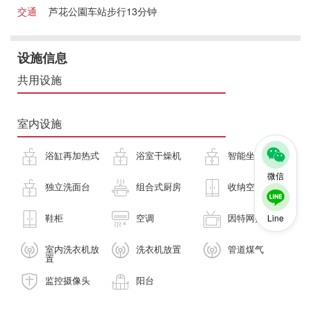
交通
芦花公園车站步行13分钟
设施信息
共用设施
室内设施
浴缸再加热式
浴室干燥机
智能坐便器
微信
独立洗面台
组合式厨房
收纳空间
鞋柜
空调
因特网接入
Line
室内洗衣机放
洗衣机放置
管道煤气
置
监控摄像头
阳台