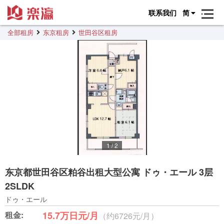
联系我们
简
全部租房
东京租房
世田谷区租房
1
/
2
东京都世田谷区粕谷出租大型公寓 ドゥ・エール 3层
2SLDK
ドゥ・エール
租金:
15.7万日元/月
（约6726元/月）