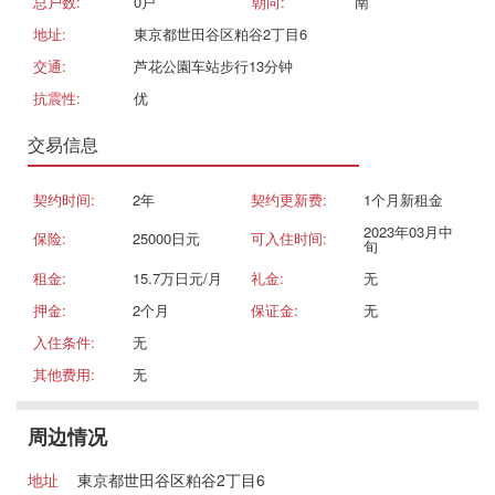
总户数:
0戸
朝向:
南
地址:
東京都世田谷区粕谷2丁目6
交通:
芦花公園车站步行13分钟
抗震性:
优
交易信息
契约时间:
2年
契约更新费:
1个月新租金
2023年03月中
保险:
25000日元
可入住时间:
旬
租金:
15.7万日元/月
礼金:
无
押金:
2个月
保证金:
无
入住条件:
无
其他费用:
无
周边情况
地址
東京都世田谷区粕谷2丁目6