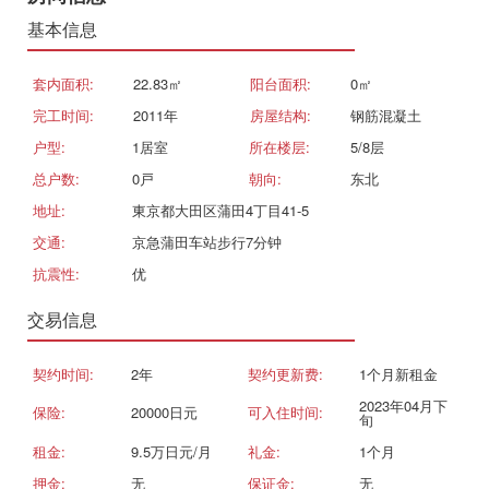
基本信息
套内面积:
22.83㎡
阳台面积:
0㎡
完工时间:
2011年
房屋结构:
钢筋混凝土
户型:
1居室
所在楼层:
5/8层
总户数:
0戸
朝向:
东北
地址:
東京都大田区蒲田4丁目41-5
交通:
京急蒲田车站步行7分钟
抗震性:
优
交易信息
契约时间:
2年
契约更新费:
1个月新租金
2023年04月下
保险:
20000日元
可入住时间:
旬
租金:
9.5万日元/月
礼金:
1个月
押金:
无
保证金:
无