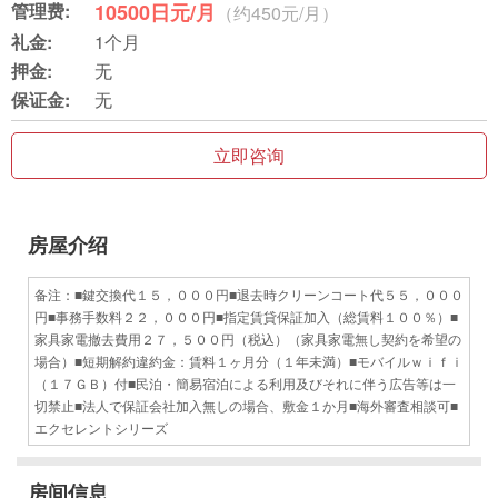
管理费:
10500日元/月
（约450元/月）
礼金:
1个月
押金:
无
保证金:
无
立即咨询
房屋介绍
备注：■鍵交換代１５，０００円■退去時クリーンコート代５５，０００
円■事務手数料２２，０００円■指定賃貸保証加入（総賃料１００％）■
家具家電撤去費用２７，５００円（税込）（家具家電無し契約を希望の
場合）■短期解約違約金：賃料１ヶ月分（１年未満）■モバイルｗｉｆｉ
（１７ＧＢ）付■民泊・簡易宿泊による利用及びそれに伴う広告等は一
切禁止■法人で保証会社加入無しの場合、敷金１か月■海外審査相談可■
エクセレントシリーズ
房间信息