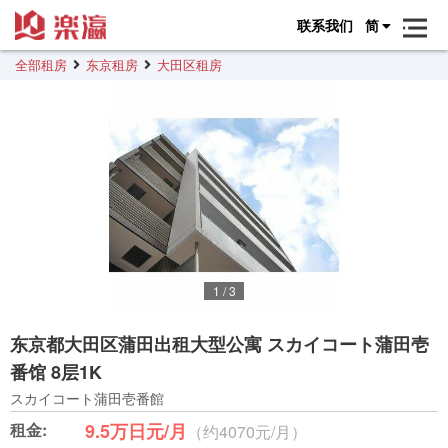
联系我们
简
全部租房
东京租房
大田区租房
1
/
3
东京都大田区蒲田出租大型公寓 スカイコート蒲田壱
番馆 8层1K
スカイコート蒲田壱番館
租金:
9.5万日元/月
（约4070元/月）