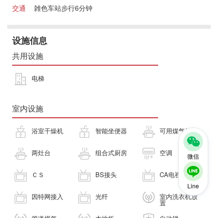
交通
雑色车站步行6分钟
设施信息
共用设施
电梯
室内设施
浴室干燥机
智能坐便器
可用煤气灶
两灶台
组合式厨房
空调
微信
ＣＳ
BS接头
CA电视
Line
因特网接入
光纤
室内洗衣机放
置