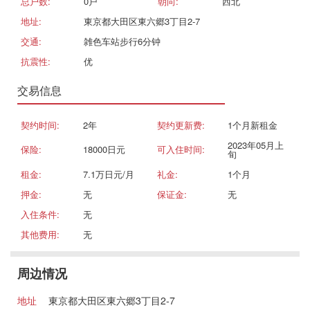
总户数:
0戸
朝向:
西北
地址:
東京都大田区東六郷3丁目2-7
交通:
雑色车站步行6分钟
抗震性:
优
交易信息
契约时间:
2年
契约更新费:
1个月新租金
2023年05月上
保险:
18000日元
可入住时间:
旬
租金:
7.1万日元/月
礼金:
1个月
押金:
无
保证金:
无
入住条件:
无
其他费用:
无
周边情况
地址
東京都大田区東六郷3丁目2-7