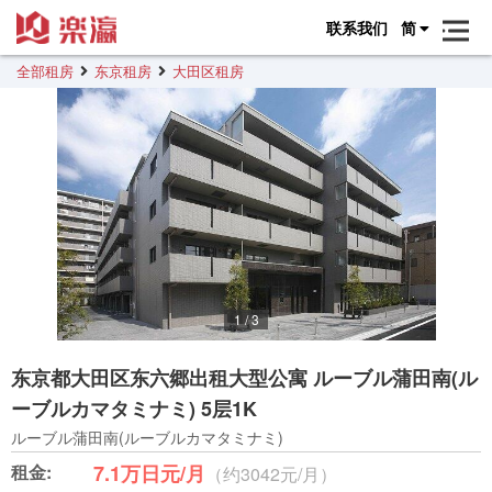
联系我们
简
全部租房
东京租房
大田区租房
1
/
3
东京都大田区东六郷出租大型公寓 ルーブル蒲田南(ル
ーブルカマタミナミ) 5层1K
ルーブル蒲田南(ルーブルカマタミナミ)
租金:
7.1万日元/月
（约3042元/月）