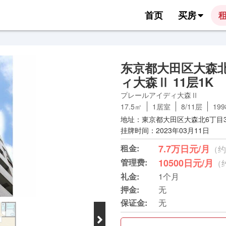
首页
买房
东京都大田区大森
ィ大森Ⅱ 11层1K
プレールアイディ大森Ⅱ
17.5㎡
1居室
8/11层
19
地址：東京都大田区大森北6丁目30
挂牌时间：2023年03月11日
租金:
7.7万日元/月
（约
管理费:
10500日元/月
（约
礼金:
1个月
押金:
无
保证金:
无