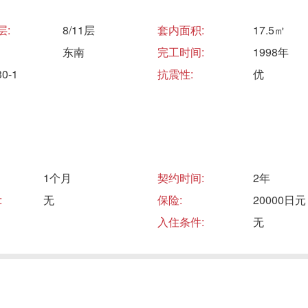
层:
8/11层
套内面积:
17.5㎡
东南
完工时间:
1998年
-1
抗震性:
优
1个月
契约时间:
2年
:
无
保险:
20000日元
入住条件:
无