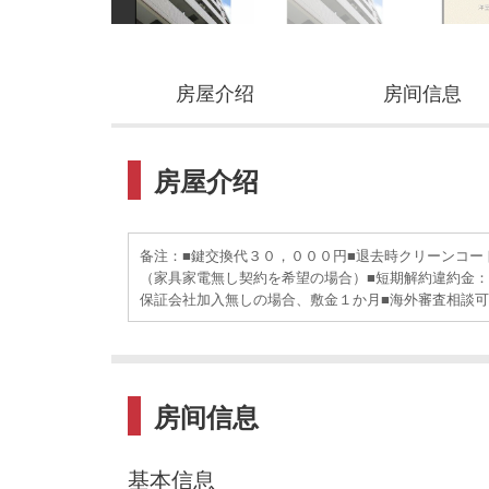
房屋介绍
房间信息
房屋介绍
备注：■鍵交換代３０，０００円■退去時クリーンコー
（家具家電無し契約を希望の場合）■短期解約違約金：
保証会社加入無しの場合、敷金１か月■海外審査相談可
房间信息
基本信息