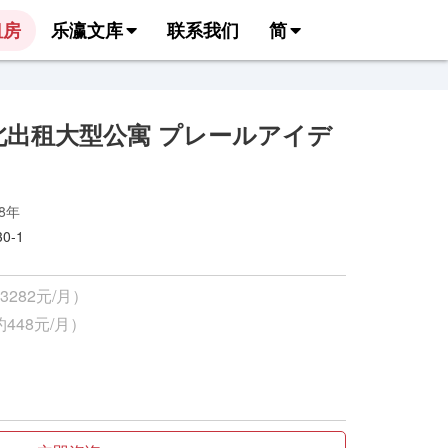
租房
乐瀛文库
联系我们
简
北出租大型公寓 プレールアイデ
98年
-1
3282元/月）
448元/月）