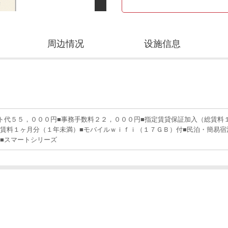
周边情况
设施信息
ト代５５，０００円■事務手数料２２，０００円■指定賃貸保証加入（総賃料
賃料１ヶ月分（１年未満）■モバイルｗｉｆｉ（１７ＧＢ）付■民泊・簡易宿
■スマートシリーズ