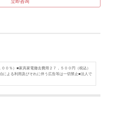
立即咨询
１００％）■家具家電撤去費用２７，５００円（税込）
泊による利用及びそれに伴う広告等は一切禁止■法人で