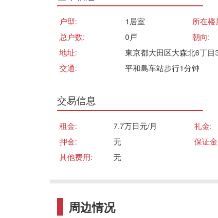
户型:
1居室
所在楼
总户数:
0戸
朝向:
地址:
東京都大田区大森北6丁目30
交通:
平和島车站步行1分钟
交易信息
租金:
7.7万日元/月
礼金:
押金:
无
保证金
其他费用:
无
周边情况