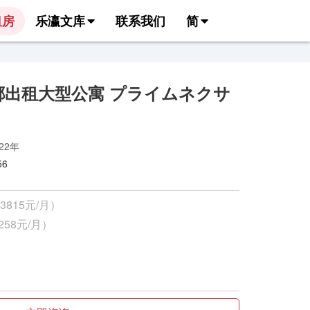
租房
乐瀛文库
联系我们
简
郷出租大型公寓 プライムネクサ
022年
6
3815元/月）
258元/月）