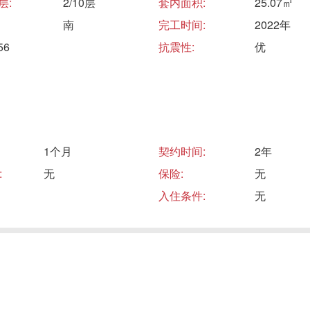
层:
2/10层
套内面积:
25.07㎡
南
完工时间:
2022年
6
抗震性:
优
1个月
契约时间:
2年
:
无
保险:
无
入住条件:
无