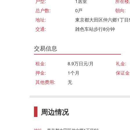
户型:
1居室
所在楼
总户数:
0戸
朝向:
地址:
東京都大田区仲六郷1丁目5
交通:
雑色车站步行8分钟
交易信息
租金:
8.9万日元/月
礼金:
押金:
1个月
保证金
其他费用:
无
周边情况