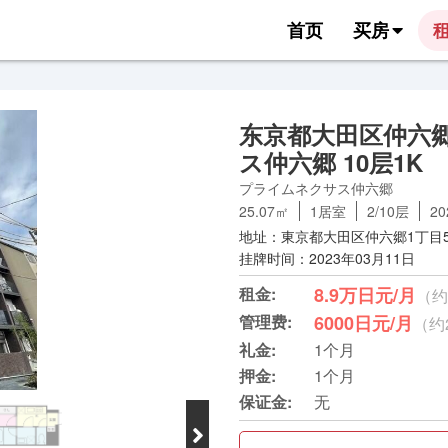
首页
买房
东京都大田区仲六
ス仲六郷 10层1K
プライムネクサス仲六郷
25.07㎡
1居室
2/10层
2
地址：東京都大田区仲六郷1丁目5
挂牌时间：2023年03月11日
租金:
8.9万日元/月
（约
管理费:
6000日元/月
（约
礼金:
1个月
押金:
1个月
保证金:
无