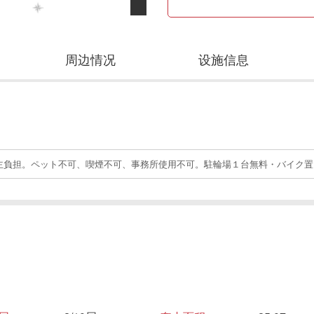
周边情况
设施信息
主負担。ペット不可、喫煙不可、事務所使用不可。駐輪場１台無料・バイク置