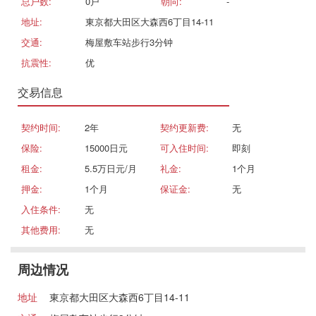
总户数:
0戸
朝向:
-
地址:
東京都大田区大森西6丁目14-11
交通:
梅屋敷车站步行3分钟
抗震性:
优
交易信息
契约时间:
2年
契约更新费:
无
保险:
15000日元
可入住时间:
即刻
租金:
5.5万日元/月
礼金:
1个月
押金:
1个月
保证金:
无
入住条件:
无
其他费用:
无
周边情况
地址
東京都大田区大森西6丁目14-11