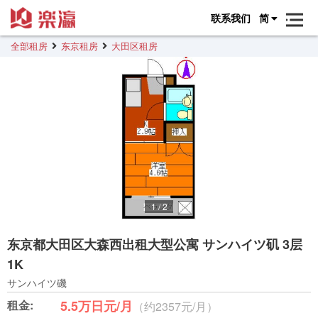
联系我们
简
全部租房
东京租房
大田区租房
1
/
2
东京都大田区大森西出租大型公寓 サンハイツ矶 3层
1K
サンハイツ磯
租金:
5.5万日元/月
（约2357元/月）