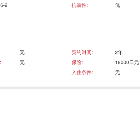
-9
抗震性:
优
无
契约时间:
2年
:
无
保险:
18000日元
入住条件:
无