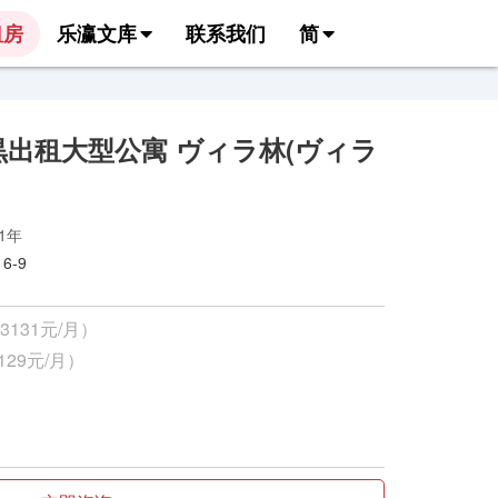
租房
乐瀛文库
联系我们
简
出租大型公寓 ヴィラ林(ヴィラ
91年
-9
3131元/月）
129元/月）