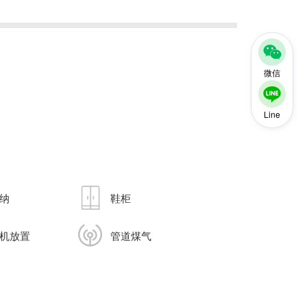
微信
Line
纳
鞋柜
机放置
管道煤气