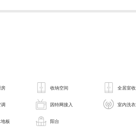
厨房
收纳空间
全居室收
空调
因特网接入
室内洗衣
木地板
阳台