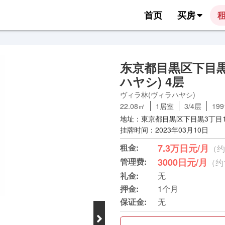
首页
买房
东京都目黒区下目黒
ハヤシ) 4层
ヴィラ林(ヴィラハヤシ)
22.08㎡
1居室
3/4层
19
地址：東京都目黒区下目黒3丁目16
挂牌时间：2023年03月10日
租金:
7.3万日元/月
（约
管理费:
3000日元/月
（约
礼金:
无
押金:
1个月
保证金:
无