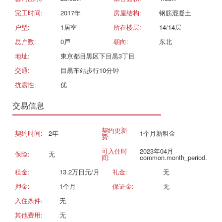
完工时间:
2017年
房屋结构:
钢筋混凝土
户型:
1居室
所在楼层:
14/14层
总户数:
0戸
朝向:
东北
地址:
東京都目黒区下目黒3丁目
交通:
目黒车站步行10分钟
抗震性:
优
交易信息
契约更新
契约时间:
2年
1个月新租金
费:
可入住时
2023年04月
保险:
无
间:
common.month_period.
租金:
13.2万日元/月
礼金:
无
押金:
1个月
保证金:
无
入住条件:
无
其他费用:
无