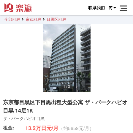
联系我们
简
全部租房
东京租房
目黒区租房
1
/
3
东京都目黒区下目黒出租大型公寓 ザ・パークハビオ
目黒 14层1K
ザ・パークハビオ目黒
租金:
13.2万日元/月
（约5658元/月）