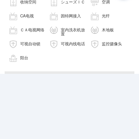
收纳空间
シューズＩＣ
空调
CA电视
因特网接入
光纤
ＣＡ电视网络
室内洗衣机放
木地板
置
可视自动锁
可视内线电话
监控摄像头
阳台