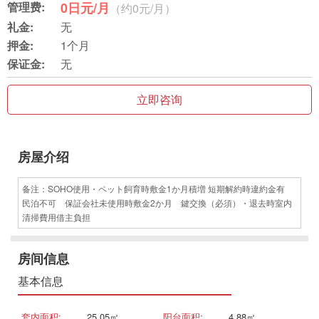
管理费:
0日元/月
（约0元/月）
礼金:
无
押金:
1个月
保证金:
无
立即咨询
房屋介绍
备注：SOHO使用・ペット飼育時敷金1か月積増 短期解約時違約金有
民泊不可 保証会社未使用時敷金2か月 鍵交換（必須）・退去時室内
清掃費用借主負担
房间信息
基本信息
套内面积:
25.05㎡
阳台面积:
4.88㎡