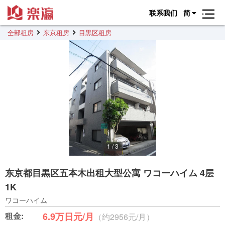
联系我们
简
全部租房
东京租房
目黒区租房
1
/
3
东京都目黒区五本木出租大型公寓 ワコーハイム 4层
1K
ワコーハイム
租金:
6.9万日元/月
（约2956元/月）