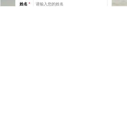
姓名
*
电话
*
社交
邮箱
留言
已阅读并同意《
服务协议
》与《
隐私保护相关政策
》
提交咨询
站内导航
日本房产
日本公寓
日本一户建
日本房价