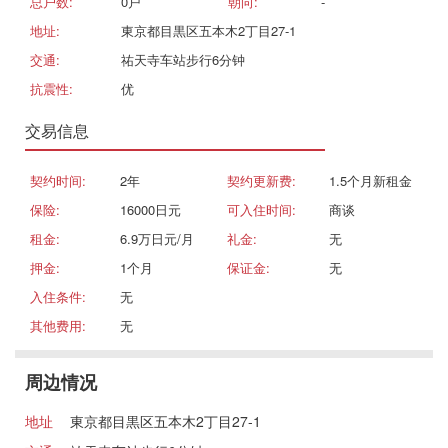
总户数:
0戸
朝向:
-
地址:
東京都目黒区五本木2丁目27-1
交通:
祐天寺车站步行6分钟
抗震性:
优
交易信息
契约时间:
2年
契约更新费:
1.5个月新租金
保险:
16000日元
可入住时间:
商谈
租金:
6.9万日元/月
礼金:
无
押金:
1个月
保证金:
无
入住条件:
无
其他费用:
无
周边情况
地址
東京都目黒区五本木2丁目27-1