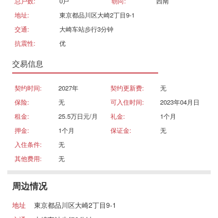
总户数:
0戸
朝向:
西南
地址:
東京都品川区大崎2丁目9-1
交通:
大崎车站步行3分钟
抗震性:
优
交易信息
契约时间:
2027年
契约更新费:
无
保险:
无
可入住时间:
2023年04月日
租金:
25.5万日元/月
礼金:
1个月
押金:
1个月
保证金:
无
入住条件:
无
其他费用:
无
周边情况
地址
東京都品川区大崎2丁目9-1