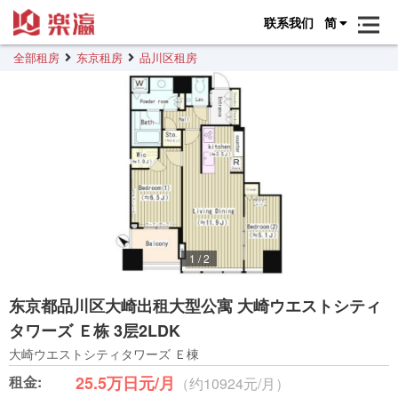
联系我们
简
全部租房
东京租房
品川区租房
1
/
2
东京都品川区大崎出租大型公寓 大崎ウエストシティ
タワーズ Ｅ栋 3层2LDK
大崎ウエストシティタワーズ Ｅ棟
租金:
25.5万日元/月
（约10924元/月）