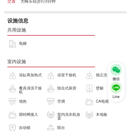
交通
大崎车站步行3分钟
设施信息
共用设施
电梯
室内设施
浴缸再加热式
浴室干燥机
独立洗面台
微信
餐具清洗干燥
组合式厨房
壁橱
机
Line
地热
空调
CA电视
因特网接入
室内洗衣机放
木地板
置
自动锁
阳台