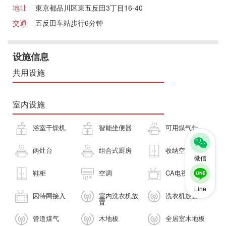
地址
東京都品川区東五反田3丁目16-40
交通
五反田车站步行6分钟
设施信息
共用设施
室内设施
浴室干燥机
智能坐便器
可用煤气灶
两灶台
组合式厨房
收纳空间
微信
鞋柜
空调
CA电视
Line
因特网接入
室内洗衣机放
洗衣机放置
置
管道煤气
木地板
全居室木地板