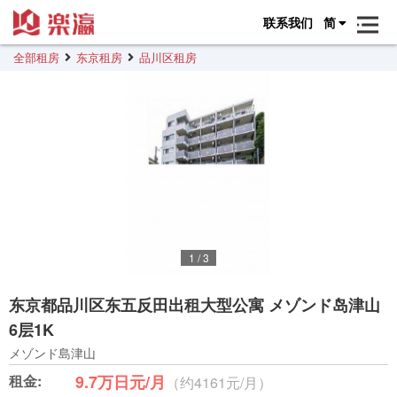
联系我们
简
全部租房
东京租房
品川区租房
1
/
3
东京都品川区东五反田出租大型公寓 メゾンド岛津山
6层1K
メゾンド島津山
租金:
9.7万日元/月
（约4161元/月）