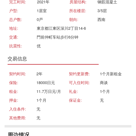
完工时间:
2021年
房屋结构:
钢筋混凝土
户型:
1居室
所在楼层:
3/5层
总户数:
0戸
朝向:
西南
地址:
東京都江東区深川2丁目14-6
交通:
門前仲町车站步行6分钟
抗震性:
优
交易信息
契约时间:
2年
契约更新费:
1个月新租金
保险:
18000日元
可入住时间:
商谈
租金:
11.7万日元/月
礼金:
1个月
押金:
1个月
保证金:
无
入住条件:
无
其他费用:
无
周边情况