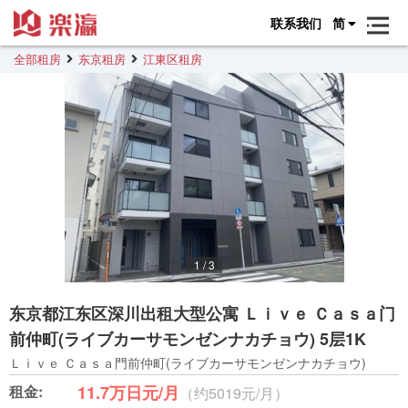
联系我们
简
全部租房
东京租房
江東区租房
1
/
3
东京都江东区深川出租大型公寓 Ｌｉｖｅ Ｃａｓａ门
前仲町(ライブカーサモンゼンナカチョウ) 5层1K
Ｌｉｖｅ Ｃａｓａ門前仲町(ライブカーサモンゼンナカチョウ)
租金:
11.7万日元/月
（约5019元/月）