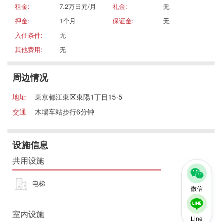
租金:
7.2万日元/月
礼金:
无
押金:
1个月
保证金:
无
入住条件:
无
其他费用:
无
周边情况
地址
東京都江東区東陽1丁目15-5
交通
木場车站步行6分钟
设施信息
共用设施
电梯
微信
室内设施
Line