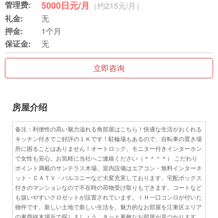
管理费:
5000日元/月
（约215元/月）
礼金:
无
押金:
1个月
保证金:
无
立即咨询
房屋介绍
备注：利便性の高い魅力溢れる角部屋はこちら！快適な生活がおくれる
キッチン付きでご好評の１Ｋです！駐輪場もあるので、自転車の置き場
所に困ることはありません！オートロック、モニター付きインターホン
で女性も安心。お気軽に当社へご連絡ください（＊＾＾＊） こだわり
ポイント満載のサンテラス木場。室内設備はエアコン・無料インターネ
ット・ＣＡＴＶ・バルコニーなど大変充実しております。宅配ボックス
付きのマンションなので不在時の荷物受け取りもできます。コートなど
も扱いやすいクロゼットが設置されています。ＩＨ一口コンロが付いた
物件です。新しい土地で新しい生活を。魅力的なお部屋を江東区エリア
の東西線木場近で探しましょう。きっと素敵なお部屋が見つかります。