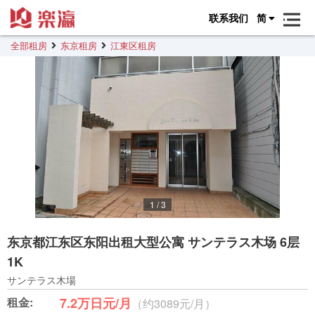
联系我们
简
全部租房
东京租房
江東区租房
1
/
3
东京都江东区东阳出租大型公寓 サンテラス木场 6层
1K
サンテラス木場
租金:
7.2万日元/月
（约3089元/月）