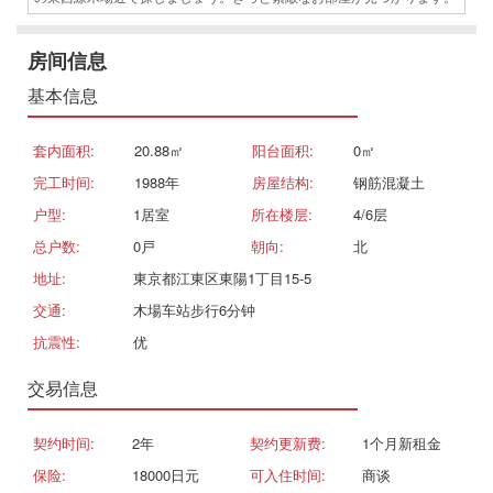
房间信息
基本信息
套内面积:
20.88㎡
阳台面积:
0㎡
完工时间:
1988年
房屋结构:
钢筋混凝土
户型:
1居室
所在楼层:
4/6层
总户数:
0戸
朝向:
北
地址:
東京都江東区東陽1丁目15-5
交通:
木場车站步行6分钟
抗震性:
优
交易信息
契约时间:
2年
契约更新费:
1个月新租金
保险:
18000日元
可入住时间:
商谈