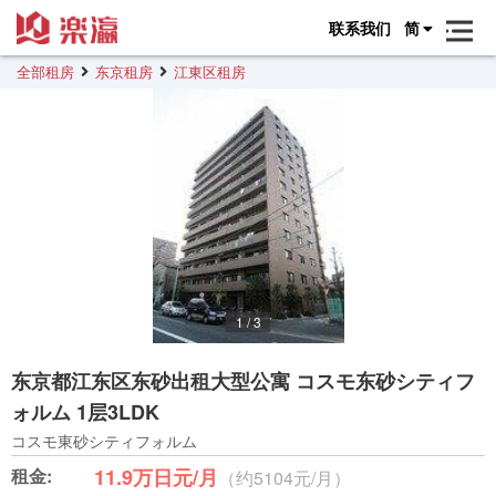
联系我们
简
全部租房
东京租房
江東区租房
1
/
3
东京都江东区东砂出租大型公寓 コスモ东砂シティフ
ォルム 1层3LDK
コスモ東砂シティフォルム
租金:
11.9万日元/月
（约5104元/月）