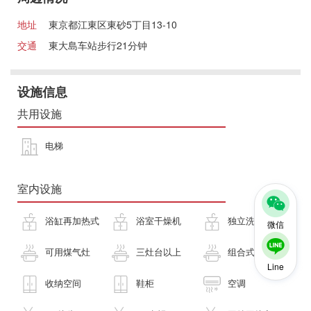
地址
東京都江東区東砂5丁目13-10
交通
東大島车站步行21分钟
设施信息
共用设施
电梯
室内设施
浴缸再加热式
浴室干燥机
独立洗面台
微信
可用煤气灶
三灶台以上
组合式厨房
Line
收纳空间
鞋柜
空调