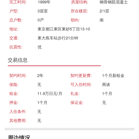
完工时间:
1999年
房屋结构:
钢骨钢筋混凝土
户型:
3居室
所在楼层:
2/1层
总户数:
0戸
朝向:
南
地址:
東京都江東区東砂5丁目13-10
交通:
東大島车站步行21分钟
抗震性:
优
交易信息
契约时间:
2年
契约更新费:
1个月新租金
保险:
无
可入住时间:
商谈
租金:
11.9万日元/月
礼金:
1个月
押金:
1个月
保证金:
无
入住条件:
无
其他费用:
无
周边情况