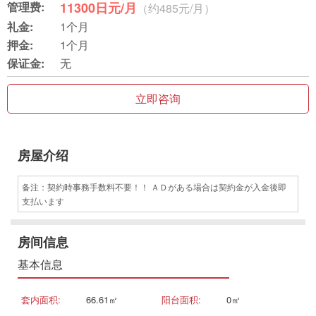
管理费:
11300日元/月
（约485元/月）
礼金:
1个月
押金:
1个月
保证金:
无
立即咨询
房屋介绍
备注：契約時事務手数料不要！！ ＡＤがある場合は契約金が入金後即
支払います
房间信息
基本信息
套内面积:
66.61㎡
阳台面积:
0㎡