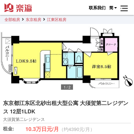
联系我们
简
全部租房
东京租房
江東区租房
1
/
2
东京都江东区北砂出租大型公寓 大须贺第二レジデン
ス 12层1LDK
大須賀第二レジデンス
租金:
10.3万日元/月
（约4390元/月）