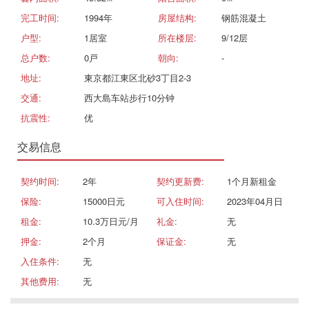
完工时间:
1994年
房屋结构:
钢筋混凝土
户型:
1居室
所在楼层:
9/12层
总户数:
0戸
朝向:
-
地址:
東京都江東区北砂3丁目2-3
交通:
西大島车站步行10分钟
抗震性:
优
交易信息
契约时间:
2年
契约更新费:
1个月新租金
保险:
15000日元
可入住时间:
2023年04月日
租金:
10.3万日元/月
礼金:
无
押金:
2个月
保证金:
无
入住条件:
无
其他费用:
无