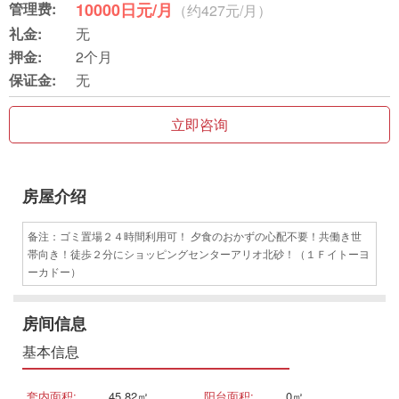
管理费:
10000日元/月
（约427元/月）
礼金:
无
押金:
2个月
保证金:
无
立即咨询
房屋介绍
备注：ゴミ置場２４時間利用可！ 夕食のおかずの心配不要！共働き世
帯向き！徒歩２分にショッピングセンターアリオ北砂！（１Ｆイトーヨ
ーカドー）
房间信息
基本信息
套内面积:
45.82㎡
阳台面积:
0㎡